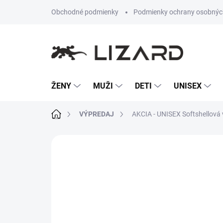
Prejsť
Obchodné podmienky
Podmienky ochrany osobnýc
na
obsah
ŽENY
MUŽI
DETI
UNISEX
Domov
VÝPREDAJ
AKCIA - UNISEX Softshellová
Neohodnotené
Podrobnosti hodn
AKCIA
VÝPREDAJ