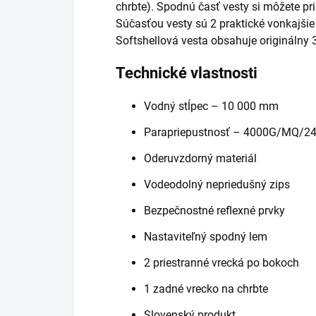
chrbte). Spodnú časť vesty si môžete p
Súčasťou vesty sú 2 praktické vonkajšie
Softshellová vesta obsahuje originálny 
Technické vlastnosti
Vodný stĺpec – 10 000 mm
Parapriepustnosť – 4000G/MQ/2
Oderuvzdorný materiál
Vodeodolný nepriedušný zips
Bezpečnostné reflexné prvky
Nastaviteľný spodný lem
2 priestranné vrecká po bokoch
1 zadné vrecko na chrbte
Slovenský produkt