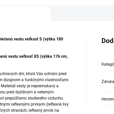
lečenú vestu veľkosť S
(výška 180
Dod
čenú vestu veľkosť XS
(výška 176 cm,
Kategó
ychravých dní, ktorá Vás ochráni pred
nym dizajnom a funkčnými vlastnosťami
Záruk
e. Materiál vesty je nepremokavý a
anu pred daždivým a veterným
ni prepúšťaniu studeného vzduchu.
Hmotn
tnými reflexnými prvkami (reflexné švy
čných stranách, reflexný prvok na