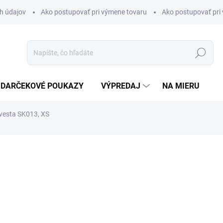
h údajov
Ako postupovať pri výmene tovaru
Ako postupovať pri 
Hľadať
DARČEKOVÉ POUKAZY
VÝPREDAJ
NA MIERU
 vesta SK013, XS
otenia
€43,50
Jednotková
cena: