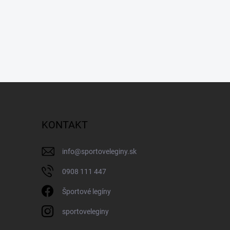
KONTAKT
info
@
sportoveleginy.sk
0908 111 447
Športové legíny
sportoveleginy