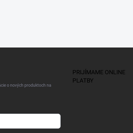
PRIJÍMAME ONLINE
PLATBY
ácie o nových produktoch na