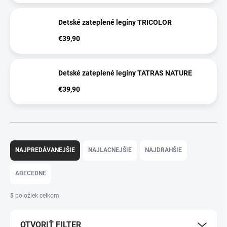
Detské zateplené legíny TRICOLOR
€39,90
Detské zateplené legíny TATRAS NATURE
€39,90
R
a
NAJPREDÁVANEJŠIE
NAJLACNEJŠIE
NAJDRAHŠIE
d
e
ABECEDNE
n
i
5
položiek celkom
e
p
OTVORIŤ FILTER
r