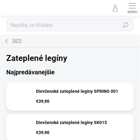
Prejsť
na
obsah
Hľadať
DETI
Zateplené legíny
Najpredávanejšie
Dievčenské zateplené legíny SPRING 001
€39,90
Dievčenské zateplené legíny SK015
€39,90