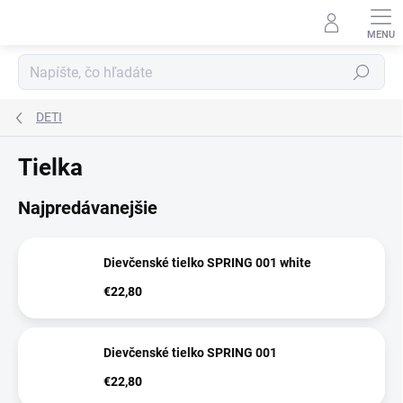
Prejsť
na
obsah
Hľadať
DETI
Tielka
Najpredávanejšie
Dievčenské tielko SPRING 001 white
€22,80
Dievčenské tielko SPRING 001
€22,80