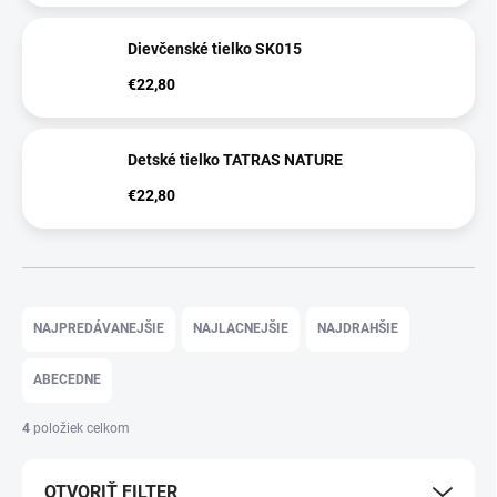
Dievčenské tielko SK015
€22,80
Detské tielko TATRAS NATURE
€22,80
R
a
NAJPREDÁVANEJŠIE
NAJLACNEJŠIE
NAJDRAHŠIE
d
e
ABECEDNE
n
i
4
položiek celkom
e
p
OTVORIŤ FILTER
r