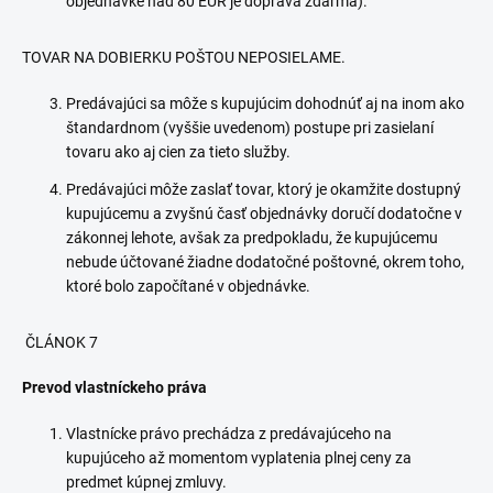
objednávke nad 80 EUR je doprava zdarma).
TOVAR NA DOBIERKU POŠTOU NEPOSIELAME.
Predávajúci sa môže s kupujúcim dohodnúť aj na inom ako
štandardnom (vyššie uvedenom) postupe pri zasielaní
tovaru ako aj cien za tieto služby.
Predávajúci môže zaslať tovar, ktorý je okamžite dostupný
kupujúcemu a zvyšnú časť objednávky doručí dodatočne v
zákonnej lehote, avšak za predpokladu, že kupujúcemu
nebude účtované žiadne dodatočné poštovné, okrem toho,
ktoré bolo započítané v objednávke.
ČLÁNOK 7
Prevod vlastníckeho práva
Vlastnícke právo prechádza z predávajúceho na
kupujúceho až momentom vyplatenia plnej ceny za
predmet kúpnej zmluvy.