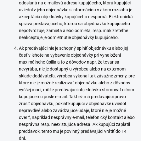
odoslaná na e-mailovú adresu kupujúceho, ktorú kupujúci
uviedol v jeho objednávke s informáciou v akom rozsahu je
akceptácia objednávky kupujúceho nesporná. Elektronická
správa predávajúceho, ktorou sa objednávku kupujúceho
nepotvrdzuje, zamieta alebo odmieta, resp. inak zreteľne
neakceptuje je odmietnutie objednávky kupujúceho.
Ak predávajúci nie je schopný splniť objednávku alebo jej
časť v lehote na vybavenie objednávky pri vynaložení
maximálneho úsilia a to z dôvodov napr. že tovar sa
nevyrába, nie je dostupný u výrobcu alebo na externom
sklade dodávateľa, výrobca vykonal tak závažné zmeny, pre
ktoré nie je možné realizovať objednávku alebo z dôvodov
vyššej moci, môže predávajúci objednávku stornovať o čom
kupujúcemu pošle e-mail. Taktiež má predávajúci právo
zrušiť objednávku, pokiaľ kupujúci v objednávke uviedol
nepravdivé alebo zavádzajúce údaje, ktoré nie je možné
overiť, napríklad nesprávny e-mail, telefonický kontakt alebo
nesprávna resp. neexistujúca adresa. Ak kupujúci zaplatil
preddavok, tento mu je povinný predávajúci vrátiť do 14
dní.