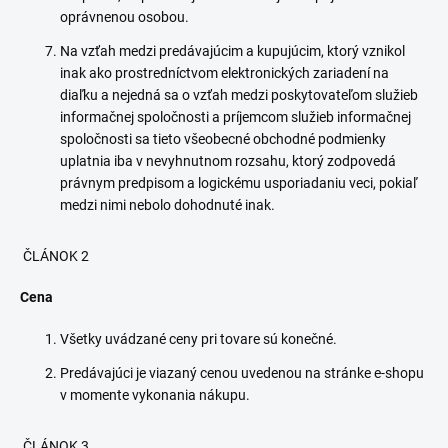
oprávnenou osobou.
Na vzťah medzi predávajúcim a kupujúcim, ktorý vznikol
inak ako prostredníctvom elektronických zariadení na
diaľku a nejedná sa o vzťah medzi poskytovateľom služieb
informačnej spoločnosti a príjemcom služieb informačnej
spoločnosti sa tieto všeobecné obchodné podmienky
uplatnia iba v nevyhnutnom rozsahu, ktorý zodpovedá
právnym predpisom a logickému usporiadaniu veci, pokiaľ
medzi nimi nebolo dohodnuté inak.
ČLÁNOK 2
Cena
Všetky uvádzané ceny pri tovare sú konečné.
Predávajúci je viazaný cenou uvedenou na stránke e-shopu
v momente vykonania nákupu.
ČLÁNOK 3