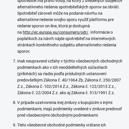
spotrebiteľ má právo voľby, na ktorý z uvedených subjektov
alternatívneho riešenia spotrebiteľských sporov sa obráti.
Spotrebiteľ zároveň môže na podanie návrhu na
alternatívne riešenie svojho sporu využiť platformu pre
riešenie sporov on-line, ktorá je dostupná
na
http://ec.europa.eu/consumers/odr/
. Informácie o
poplatkoch za návrh nájde spotrebiteľ na internetových
stránkach konkrétneho subjektu alternatívneho riešenia
sporov.
Inak neupravené vzťahy v týchto všeobecných obchodných
podmienkach ako v ich neoddeliteľných súčastiach
(prílohách) sa riadia podľa príslušných ustanovení
predovšetkým Zákona č. 40/1964 Zb, Zákona č. 250/2007
Z.z., Zákona č. 102/2014 Z.z., Zákona č. 122/2013 Z.z.,
Zákona č. 22/2004 Z.z. ako aj Zákona č. 513/1991 Z.z.
V prípade uzatvorenia inej zmluvy s kupujúcim s inými
podmienkami, majú podmienky uvedené v zmluve prednosť
pred všeobecnými obchodnými podmienkami.
Tieto všeobecné obchodné podmienky vrátane ich