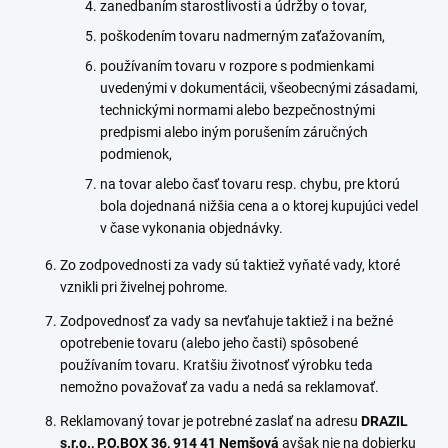
zanedbaním starostlivosti a údržby o tovar,
poškodením tovaru nadmerným zaťažovaním,
používaním tovaru v rozpore s podmienkami
uvedenými v dokumentácii, všeobecnými zásadami,
technickými normami alebo bezpečnostnými
predpismi alebo iným porušením záručných
podmienok,
na tovar alebo časť tovaru resp. chybu, pre ktorú
bola dojednaná nižšia cena a o ktorej kupujúci vedel
v čase vykonania objednávky.
Zo zodpovednosti za vady sú taktiež vyňaté vady, ktoré
vznikli pri živelnej pohrome.
Zodpovednosť za vady sa nevťahuje taktiež i na bežné
opotrebenie tovaru (alebo jeho časti) spôsobené
používaním tovaru. Kratšiu životnosť výrobku teda
nemožno považovať za vadu a nedá sa reklamovať.
Reklamovaný tovar je potrebné zaslať na adresu
DRAZIL
s.r.o., P.O.BOX 36, 914 41 Nemšová
avšak nie na dobierku