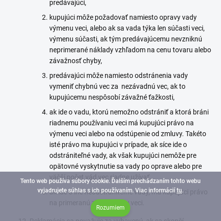
predávajúci,
kupujúci môže požadovať namiesto opravy vady
výmenu veci, alebo ak sa vada týka len súčasti veci,
výmenu súčasti, ak tým predávajúcemu nevzniknú
neprimerané náklady vzhľadom na cenu tovaru alebo
závažnosť chyby,
predávajúci môže namiesto odstránenia vady
vymeniť chybnú vec za nezávadnú vec, ak to
kupujúcemu nespôsobí závažné ťažkosti,
ak ide o vadu, ktorú nemožno odstrániť a ktorá bráni
riadnemu používaniu veci má kupujúci právo na
výmenu veci alebo na odstúpenie od zmluvy. Takéto
isté právo ma kupujúci v prípade, ak síce ide o
odstrániteľné vady, ak však kupujúci nemôže pre
opätovné vyskytnutie sa vady po oprave alebo pre
väčší počet vád vec riadne užívať,
Tento web používa súbory cookie. Ďalším prechádzaním tohto webu
vyjadrujete súhlas s ich používaním. Viac informácií
tu
.
ak ide o iné neodstrániteľné vady, má kupujúci právo
na primeranú zľavu z ceny veci.
Rozumiem