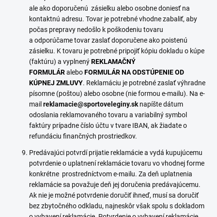
ale ako doporučenú zásielku alebo osobne doniesť na
kontaktnú adresu. Tovar je potrebné vhodne zabaliť, aby
počas prepravy nedošlo k poškodeniu tovaru
a odporúčame tovar zaslať doporučene ako poistenú
zásielku. K tovaru je potrebné pripojiť kópiu dokladu o kúpe
(faktúru) a vyplnený
REKLAMAČNÝ
FORMULÁR
alebo
FORMULÁR NA ODSTÚPENIE OD
KÚPNEJ ZMLUVY
. Reklamáciu je potrebné zaslať výhradne
písomne (poštou) alebo osobne (nie formou e-mailu). Na e-
mail
reklamacie@sportoveleginy.sk
napíšte dátum
odoslania reklamovaného tovaru a variabilný symbol
faktúry prípadne číslo účtu v tvare IBAN, ak žiadate o
refundáciu finančných prostriedkov.
Predávajúci potvrdí prijatie reklamácie a vydá kupujúcemu
potvrdenie o uplatnení reklamácie tovaru vo vhodnej forme
konkrétne prostredníctvom e-mailu. Za deň uplatnenia
reklamácie sa považuje deň jej doručenia predávajúcemu.
Ak nie je možné potvrdenie doručiť ihneď, musí sa doručiť
bez zbytočného odkladu, najneskôr však spolu s dokladom
o vybavení reklamácie. Potvrdenie o vybavení reklamácie