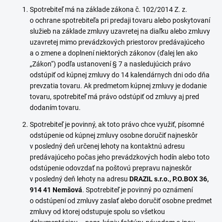
Spotrebiteľ má na základe zákona č. 102/2014 Z. z.
o ochrane spotrebiteľa pri predaji tovaru alebo poskytovaní
služieb na základe zmluvy uzavretej na diaľku alebo zmluvy
uzavretej mimo prevádzkových priestorov predávajúceho
a o zmene a doplnení niektorých zákonov (ďalej len ako
„Zákon“) podľa ustanovení § 7 a nasledujúcich právo
odstúpiť od kúpnej zmluvy do 14 kalendárnych dni odo dňa
prevzatia tovaru. Ak predmetom kúpnej zmluvy je dodanie
tovaru, spotrebiteľ má právo odstúpiť od zmluvy aj pred
dodaním tovaru.
Spotrebiteľ je povinný, ak toto právo chce využiť, písomné
odstúpenie od kúpnej zmluvy osobne doručiť najneskôr
v posledný deň určenej lehoty na kontaktnú adresu
predávajúceho počas jeho prevádzkových hodín alebo toto
odstúpenie odovzdať na poštovú prepravu najneskôr
v posledný deň lehoty na adresu
DRAZIL s.r.o., P.O.BOX 36,
914 41 Nemšová
. Spotrebiteľ je povinný po oznámení
o odstúpení od zmluvy zaslať alebo doručiť osobne predmet
zmluvy od ktorej odstupuje spolu so všetkou