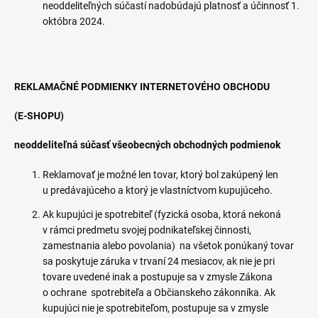
neoddeliteľných súčastí nadobúdajú platnosť a účinnosť 1.
októbra 2024.
REKLAMAČNÉ PODMIENKY INTERNETOVÉHO OBCHODU
(E-SHOPU)
neoddeliteľná súčasť všeobecných obchodných podmienok
Reklamovať je možné len tovar, ktorý bol zakúpený len
u predávajúceho a ktorý je vlastníctvom kupujúceho.
Ak kupujúci je spotrebiteľ (fyzická osoba, ktorá nekoná
v rámci predmetu svojej podnikateľskej činnosti,
zamestnania alebo povolania) na všetok ponúkaný tovar
sa poskytuje záruka v trvaní 24 mesiacov, ak nie je pri
tovare uvedené inak a postupuje sa v zmysle Zákona
o ochrane spotrebiteľa a Občianskeho zákonníka. Ak
kupujúci nie je spotrebiteľom, postupuje sa v zmysle