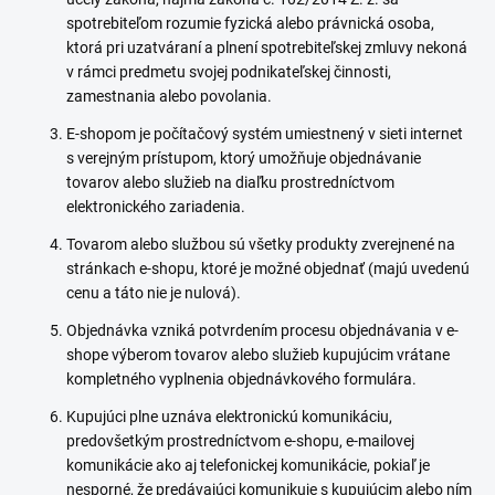
spotrebiteľom rozumie fyzická alebo právnická osoba,
ktorá pri uzatváraní a plnení spotrebiteľskej zmluvy nekoná
v rámci predmetu svojej podnikateľskej činnosti,
zamestnania alebo povolania.
E-shopom je počítačový systém umiestnený v sieti internet
s verejným prístupom, ktorý umožňuje objednávanie
tovarov alebo služieb na diaľku prostredníctvom
elektronického zariadenia.
Tovarom alebo službou sú všetky produkty zverejnené na
stránkach e-shopu, ktoré je možné objednať (majú uvedenú
cenu a táto nie je nulová).
Objednávka vzniká potvrdením procesu objednávania v e-
shope výberom tovarov alebo služieb kupujúcim vrátane
kompletného vyplnenia objednávkového formulára.
Kupujúci plne uznáva elektronickú komunikáciu,
predovšetkým prostredníctvom e-shopu, e-mailovej
komunikácie ako aj telefonickej komunikácie, pokiaľ je
nesporné, že predávajúci komunikuje s kupujúcim alebo ním