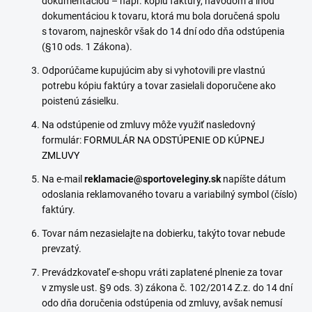
dokumentáciou – napr. kópiu faktúry, návodom a inou
dokumentáciou k tovaru, ktorá mu bola doručená spolu
s tovarom, najneskôr však do 14 dní odo dňa odstúpenia
(§10 ods. 1 Zákona).
Odporúčame kupujúcim aby si vyhotovili pre vlastnú
potrebu kópiu faktúry a tovar zasielali doporučene ako
poistenú zásielku.
Na odstúpenie od zmluvy môže využiť nasledovný
formulár:
FORMULÁR NA ODSTÚPENIE OD KÚPNEJ
ZMLUVY
Na e-mail
reklamacie@sportoveleginy.sk
napíšte dátum
odoslania reklamovaného tovaru a variabilný symbol (číslo)
faktúry.
Tovar nám nezasielajte na dobierku, takýto tovar nebude
prevzatý.
Prevádzkovateľ e-shopu vráti zaplatené plnenie za tovar
v zmysle ust. §9 ods. 3) zákona č. 102/2014 Z.z. do 14 dní
odo dňa doručenia odstúpenia od zmluvy, avšak nemusí