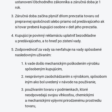
ustanovení Obchodného zákonníka a záručná doba je 1
rok.
Záručná doba začína plynúť dňom prevzatia tovaru od
prepravnej spoločnosti alebo priamo od predávajúceho ak
si tovar preberá kupujúci osobne v deň jeho prevzatia.
Kupujúci je povinný reklamáciu uplatniť bezodkladne
u predávajúceho, a to hneď po zistení vady.
Zodpovednosť za vady sa nevťahuje na vady spôsobené
nasledovným užívaním:
k vade došlo mechanickým poškodením výrobku
spôsobeným kupujúcim,
nesprávnym zaobchádzaním s výrobkom, spôsobom
iným ako bol uvedený v návode na používanie,
používaním tovaru v podmienkach, ktoré
neodpovedajú svojou vlhkosťou, chemickými
a mechanickými vplyvmi prirodzenému prostrediu
tovaru,