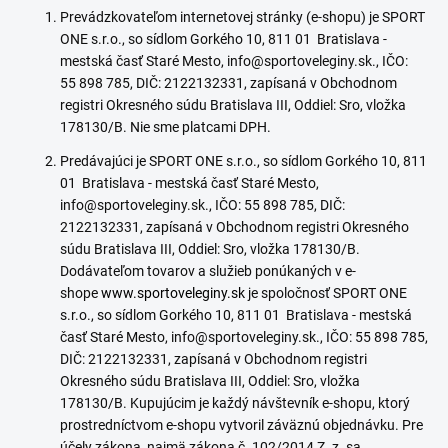
Prevádzkovateľom internetovej stránky (e-shopu) je SPORT
ONE s.r.o., so sídlom Gorkého 10, 811 01 Bratislava -
mestská časť Staré Mesto, info@sportoveleginy.sk., IČO:
55 898 785, DIČ: 2122132331, zapísaná v Obchodnom
registri Okresného súdu Bratislava III, Oddiel: Sro, vložka
178130/B. Nie sme platcami DPH.
Predávajúci je SPORT ONE s.r.o., so sídlom Gorkého 10, 811
01 Bratislava - mestská časť Staré Mesto,
info@sportoveleginy.sk., IČO: 55 898 785, DIČ:
2122132331, zapísaná v Obchodnom registri Okresného
súdu Bratislava III, Oddiel: Sro, vložka 178130/B.
Dodávateľom tovarov a služieb ponúkaných v e-
shope
www.sportoveleginy.sk
je spoločnosť SPORT ONE
s.r.o., so sídlom Gorkého 10, 811 01 Bratislava - mestská
časť Staré Mesto, info@sportoveleginy.sk., IČO: 55 898 785,
DIČ: 2122132331, zapísaná v Obchodnom registri
Okresného súdu Bratislava III, Oddiel: Sro, vložka
178130/B. Kupujúcim je každý návštevník e-shopu, ktorý
prostredníctvom e-shopu vytvoril záväznú objednávku. Pre
účely zákona, najmä zákona č. 102/2014 Z. z. sa