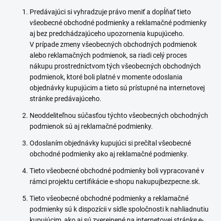
Predávajúci si vyhradzuje právo meniť a dopĺňať tieto
všeobecné obchodné podmienky a reklamačné podmienky
aj bez predchádzajúceho upozornenia kupujúceho.
V prípade zmeny všeobecných obchodných podmienok
alebo reklamačných podmienok, sa riadi celý proces
nákupu prostredníctvom tých všeobecných obchodných
podmienok, ktoré boli platné v momente odoslania
objednávky kupujúcim a tieto sú prístupné na internetovej
stránke predávajúceho.
Neoddeliteľnou súčasťou týchto všeobecných obchodných
podmienok sú aj reklamačné podmienky.
Odoslaním objednávky kupujúci si prečítal všeobecné
obchodné podmienky ako aj reklamačné podmienky.
Tieto všeobecné obchodné podmienky boli vypracované v
rámci projektu certifikácie e-shopu nakupujbezpecne.sk.
Tieto všeobecné obchodné podmienky a reklamačné
podmienky sú k dispozícii v sídle spoločnosti k nahliadnutiu
kupujúcim, ako aj sú zverejnené na internetovej stránke e-