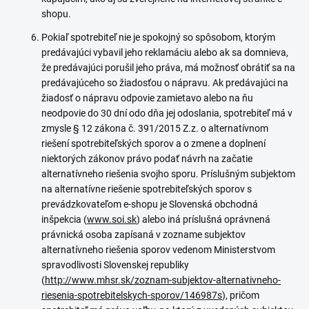
shopu.
Pokiaľ spotrebiteľ nie je spokojný so spôsobom, ktorým
predávajúci vybavil jeho reklamáciu alebo ak sa domnieva,
že predávajúci porušil jeho práva, má možnosť obrátiť sa na
predávajúceho so žiadosťou o nápravu. Ak predávajúci na
žiadosť o nápravu odpovie zamietavo alebo na ňu
neodpovie do 30 dní odo dňa jej odoslania, spotrebiteľ má v
zmysle § 12 zákona č. 391/2015 Z.z. o alternatívnom
riešení spotrebiteľských sporov a o zmene a doplnení
niektorých zákonov právo podať návrh na začatie
alternatívneho riešenia svojho sporu. Príslušným subjektom
na alternatívne riešenie spotrebiteľských sporov s
prevádzkovateľom e-shopu je Slovenská obchodná
inšpekcia (
www.soi.sk
) alebo iná príslušná oprávnená
právnická osoba zapísaná v zozname subjektov
alternatívneho riešenia sporov vedenom Ministerstvom
spravodlivosti Slovenskej republiky
(
http://www.mhsr.sk/zoznam-subjektov-alternativneho-
riesenia-spotrebitelskych-sporov/146987s
), pričom