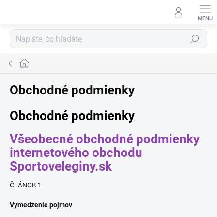
Prejsť
na
obsah
Hľadať
Domov
Obchodné podmienky
Obchodné podmienky
Všeobecné obchodné podmienky
internetového obchodu
Sportoveleginy.sk
ČLÁNOK 1
Vymedzenie pojmov