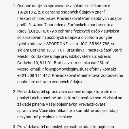
Osobné údaje sú spracúvané v súlade so zákonom č.
18/2018 Z. z. o ochrane osobných údajov v znení
neskorších predpisov. Prevádzkovateľom osobných údajov
podľa čl. 4 bod 7 nariadenia Európskeho parlamentu a
Rady (EU) 2016/679 o ochrane fyzických osôb v súvislosti
so spracovaním osobných údajov a o voľnom pohybe
týchto údajov je SPORT ONE s. r. o
.
IČO: 55 898 785, so
sídlom Gorkého 10, 811 01 Bratislava - mestská časť Staré
Mesto. Kontaktné údaje prevádzkovateľa sú: adresa:
Gorkého 10, 811 01 Bratislava - mestská časť Staré
Mesto, email:
info@sportoveleginy.sk
, telefónny kontakt
+421 908 111 447. Prevádzkovateľ nemenoval zodpovednú
osobu pre ochranu osobných údajov.
Prevádzkovateľ spracováva osobné údaje, ktoré ste mu
poskytli alebo osobné údaje, ktoré prevádzkovateľ získal na
základe plnenia Vašej objednávky. Prevádzkovateľ
spracováva Vaše identifikačné a kontaktné údaje a údaje
nevyhnutné pre plnenie zmluvy.
Prevádzkovateľ neposkytuje osobné údaje kupujúceho