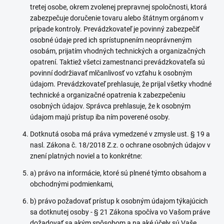
tretej osobe, okrem zvolenej prepravnej spoločnosti, ktorá
zabezpečuje doručenie tovaru alebo štátnym orgánom v
prípade kontroly. Prevádzkovateľ je povinný zabezpečiť
osobné údaje pred ich sprístupnením neoprávneným
osobám, prijatím vhodných technických a organizačných
opatrení. Taktiež všetci zamestnanci prevádzkovateľa sú
povinní dodržiavať mlčanlivosť vo vzťahu k osobným
údajom. Prevádzkovateľ prehlasuje, že prijal všetky vhodné
technické a organizačné opatrenia k zabezpečeniu
osobných údajov. Správca prehlasuje, že k osobným
údajom majú prístup iba ním poverené osoby.
Dotknutá osoba má práva vymedzené v zmysle ust. § 19 a
nasl. Zákona č. 18/2018 Z.z. o ochrane osobných údajov v
znení platných noviel a to konkrétne:
a) právo na informácie, ktoré sú plnené týmto obsahom a
obchodnými podmienkami,
b) právo požadovať prístup k osobným údajom týkajúcich
sa dotknutej osoby - § 21 Zákona spočíva vo Vašom práve
dožadovať sa akým spôsobom a na aké účely sú Vaše