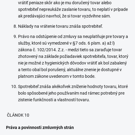
vrátiť peniaze skôr ako je mu doručený tovar alebo
spotrebiteľ nepreukáže zaslanie tovaru, to neplatí v prípade
ak predávajúci navrhol, že si tovar vyzdvihne sám.
Náklady na vrátenie tovaru znáša spotrebiteľ.
Právo na odstúpenie od zmluvy sa neuplatňuje pre tovary a
služby, ktoré sú vymedzené v §7 ods. 6 písm. a) až l)
zákona č. 102/2014. Z.z. - medzi tieto sa zaraďuje tovar
zhotovený na základe požiadaviek spotrebiteľa, tovar, ktorý
nie je možné z hygienických dôvodov vrátiť ak bol zabalený
a tento obal bol porušený, aktuálne znenie je dostupné v
platnom zákone uvedenom v tomto bode.
Spotrebiteľ znáša akékoľvek zníženie hodnoty tovaru, ktoré
bolo spôsobené jeho používaním nad rámec potrebný pre
zistenie funkčnosti a vlastností tovaru.
ČLÁNOK 10
Práva a povinnosti zmluvných strán