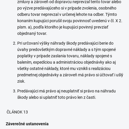
zmluvy a zároveň od dopravcu neprevzal tento tovar alebo
po výzve predávajúceho si v prípade zvolenia, osobného
odberu tovar neprevzal v určenej lehote na odber. Týmto
konaním kupujúci porušil svoju povinnosť uvedenú v čl. X 2.
písm. a), podľa ktorého je kupujúci povinný prevziať
objednaný tovar.
Pri určovaní výšky náhrady škody predávajúci berie do
úvahy predovšetkým dopravné náklady a s tým spojené
poplatky v prípade zaslania tovaru, náklady spojené s
balením, expedíciou a administráciou objednávky ako aj
všetky ostatné náklady, ktoré mu vznikli s realizáciou
predmetnej objednávky a zároveň má právo si účtovať i ušlý
zisk.
Predávajúci má právo aj neuplatniť si právo na náhradu
škody alebo si uplatniť toto právo len z časti.
ČLÁNOK 13
Záverečné ustanovenia