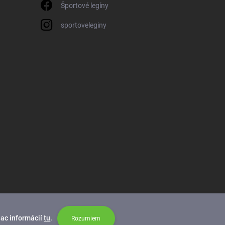
Športové legíny
sportoveleginy
iac informácií
tu
.
Rozumiem