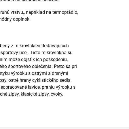
ruhú vrstvu,, napríklad na termoprádlo,
 módny doplnok.
yrobený z mikrovlákien dodávajúcich
 športový účel. Tieto mikrovlákna sú
ím môže dôjsť k ich poškodeniu,
ého športového oblečenia. Preto sa pri
styku výrobku s ostrými a drsnými
y, ostré hrany cyklistického sedla,
eopracované lavice, praniu výrobku s
é zipsy, klasické zipsy, cvoky,