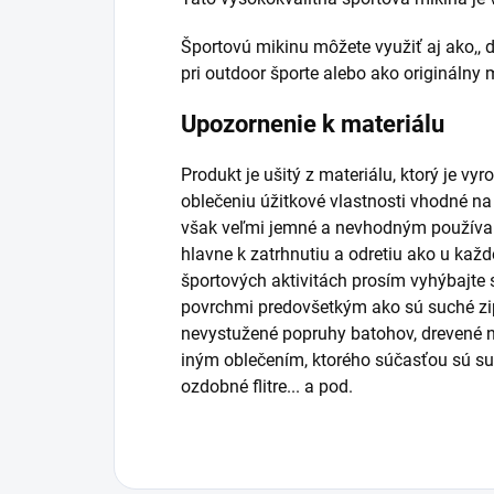
Športovú mikinu môžete využiť aj ako,, d
pri outdoor športe alebo ako originálny
Upozornenie k materiálu
Produkt je ušitý z materiálu, ktorý je v
oblečeniu úžitkové vlastnosti vhodné na
však veľmi jemné a nevhodným používan
hlavne k zatrhnutiu a odretiu ako u každ
športových aktivitách prosím vyhýbajte 
povrchmi predovšetkým ako sú suché zips
nevystužené popruhy batohov, drevené n
iným oblečením, ktorého súčasťou sú such
ozdobné flitre... a pod.