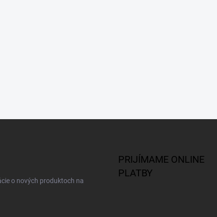
PRIJÍMAME ONLINE
PLATBY
ácie o nových produktoch na