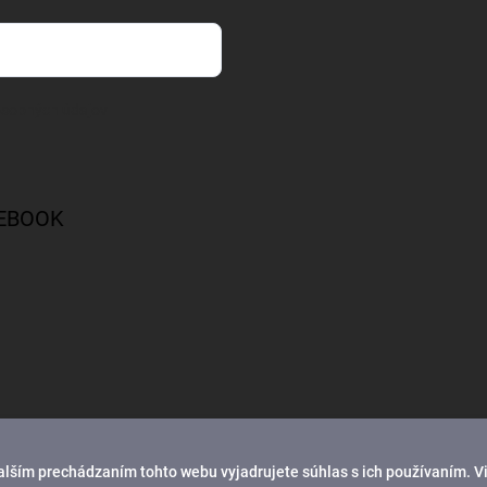
osobných údajov
EBOOK
alším prechádzaním tohto webu vyjadrujete súhlas s ich používaním. V