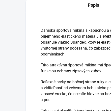
Popis
Dámska športová mikina s kapucňou a ori
príjemného elastického materiálu s efe
obsahuje vlákno Spandex, ktorý je elastic
vnútornej strany počesaná, čo zabezpeč
podmienkach.
Táto atraktívna športová mikina má špec
funkciou ochrany zipsových zubov.
Reflexné prvky na bočnej strane ruky a 
a viditeľnosť pri večernom behu alebo p
zipsové vrecko, čo oceníte hlavne na be
a pod.
Táto vysokokvalitná športová mikina je