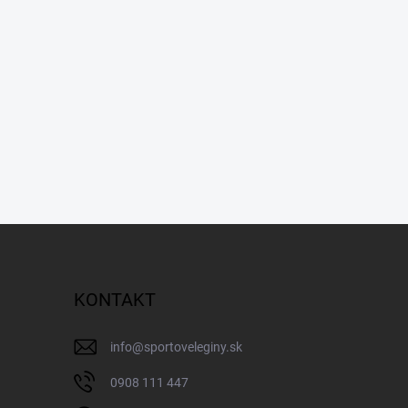
KONTAKT
info
@
sportoveleginy.sk
0908 111 447