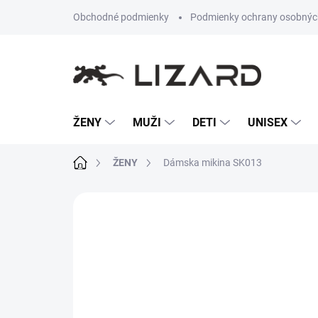
Prejsť
Obchodné podmienky
Podmienky ochrany osobnýc
na
obsah
ŽENY
MUŽI
DETI
UNISEX
Domov
ŽENY
Dámska mikina SK013
Neohodnotené
Podrobnosti hodn