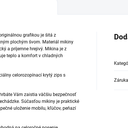
ginálnou grafikou je šitá z
Dod
ktným plochým švom. Materiál mikiny
ký a príjemne hrejivý. Mikina je z
uje teplo a komfort v chladných
Kategó
iálny celorozopínací krytý zips s
Záruk
chrbáte Vám zaistia väčšiu bezpečnosť
rechádzke. Súčasťou mikiny je praktické
zpečné uloženie mobilu, kľúčov, peňazí
 vhodná na celoročné nosenie.