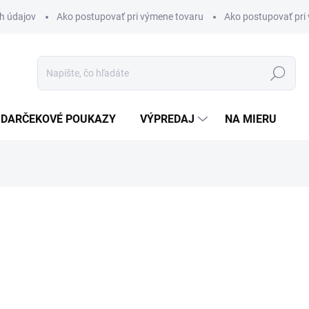
h údajov
Ako postupovať pri výmene tovaru
Ako postupovať pri 
Hľadať
DARČEKOVÉ POUKAZY
VÝPREDAJ
NA MIERU
otenia
€59,90
Jednotková
SLOVENSKÝ ZNAK
cena: