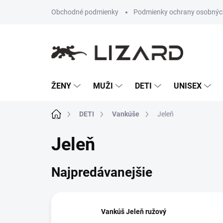
Prejsť
Obchodné podmienky
Podmienky ochrany osobnýc
na
obsah
ŽENY
MUŽI
DETI
UNISEX
Domov
DETI
Vankúše
Jeleň
Jeleň
Najpredávanejšie
Vankúš Jeleň ružový