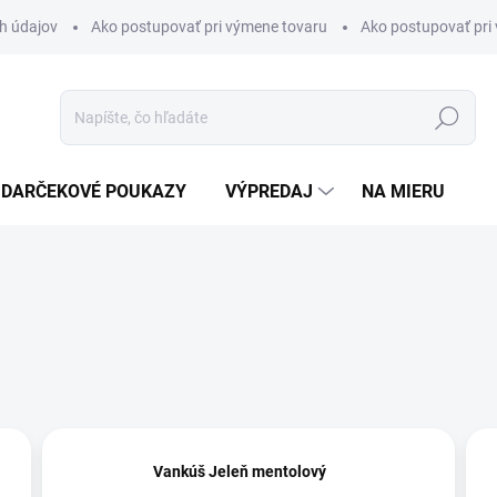
h údajov
Ako postupovať pri výmene tovaru
Ako postupovať pri 
Hľadať
DARČEKOVÉ POUKAZY
VÝPREDAJ
NA MIERU
Vankúš Jeleň mentolový