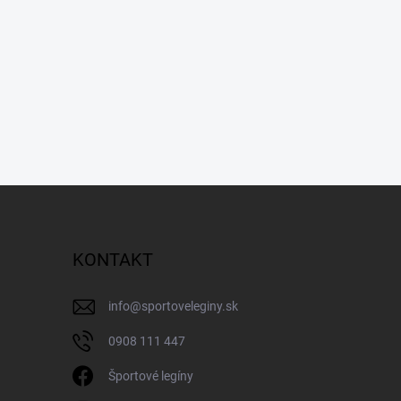
KONTAKT
info
@
sportoveleginy.sk
0908 111 447
Športové legíny