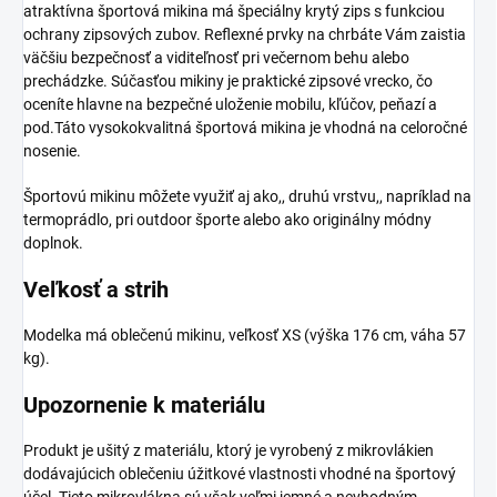
atraktívna športová mikina má špeciálny krytý zips s funkciou
ochrany zipsových zubov. Reflexné prvky na chrbáte Vám zaistia
väčšiu bezpečnosť a viditeľnosť pri večernom behu alebo
prechádzke. Súčasťou mikiny je praktické zipsové vrecko, čo
oceníte hlavne na bezpečné uloženie mobilu, kľúčov, peňazí a
pod.Táto vysokokvalitná športová mikina je vhodná na celoročné
nosenie.
Športovú mikinu môžete využiť aj ako,, druhú vrstvu,, napríklad na
termoprádlo, pri outdoor športe alebo ako originálny módny
doplnok.
Veľkosť a strih
Modelka má oblečenú mikinu, veľkosť XS (výška 176 cm, váha 57
kg).
Upozornenie k materiálu
Produkt je ušitý z materiálu, ktorý je vyrobený z mikrovlákien
dodávajúcich oblečeniu úžitkové vlastnosti vhodné na športový
účel. Tieto mikrovlákna sú však veľmi jemné a nevhodným