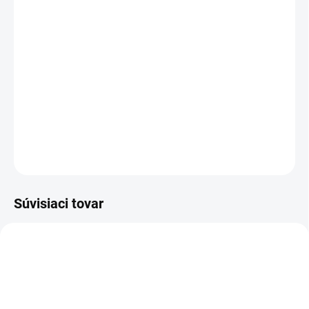
Veľkostná tabuľka
−
+
Pridať do košíka
DETAILNÉ INFORMÁCIE
OPÝTAŤ SA
Súvisiaci tovar