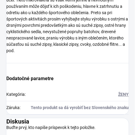
používaním môže dôjsť k ich poškodeniu, hlavne k zatrhnutiu a
odretiu ako u každého športového oblečenia. Preto sa pri
športových aktivitách prosím vyhýbajte styku výrobku s ostrými a
drsnými povrchmi predovšetkým ako sú suché zipsy, ostré hrany
cyklistického sedla, nevystužené popruhy batohov, drevené
neopracované lavice, praniu výrobku s iným oblečením, ktorého
súčasťou sú suché zipsy, klasické zipsy, cvoky, ozdobné flitre... a
pod.
Dodatočné parametre
Kategória
:
ŽENY
Záruka
:
Tento produkt sa dá vyrobiť bez Slovenského znaku
Diskusia
Buďte prvý, kto napíše príspevok k tejto položke.