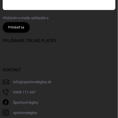
Vložením e-mailu súhlasíte s
podmienkami ochrany osobných údajov
Prihlásiť sa
PRIJÍMAME ONLINE PLATBY
KONTAKT
info
@
sportoveleginy.sk
0908 111 447
Športové legíny
sportoveleginy