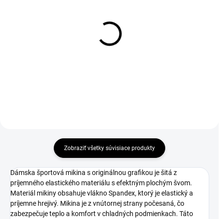
Zateplené legíny SK013
Legíny SK013
€37
€40
Detail
Detail
Zobraziť všetky súvisiace produkty
Dámska športová mikina s originálnou grafikou je šitá z
príjemného elastického materiálu s efektným plochým švom.
Materiál mikiny obsahuje vlákno Spandex, ktorý je elastický a
príjemne hrejivý. Mikina je z vnútornej strany počesaná, čo
zabezpečuje teplo a komfort v chladných podmienkach. Táto