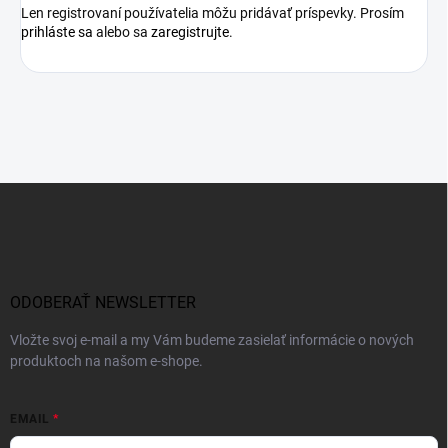
Len registrovaní používatelia môžu pridávať príspevky. Prosím
prihláste sa
alebo sa
zaregistrujte
.
Z
á
p
ä
t
i
ODOBERAŤ NEWSLETTER
e
Vložte svoj e-mail a my Vám budeme zasielať informácie o nových
produktoch na našom e-shope.
EMAIL