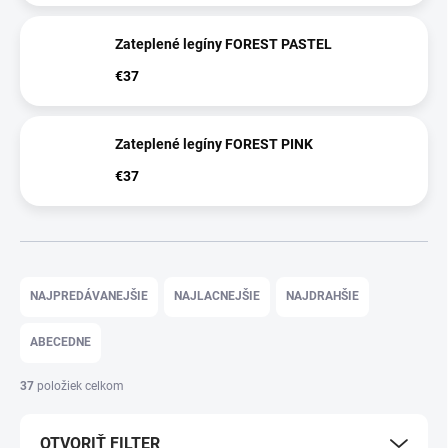
Zateplené legíny FOREST PASTEL
€37
Zateplené legíny FOREST PINK
€37
R
a
NAJPREDÁVANEJŠIE
NAJLACNEJŠIE
NAJDRAHŠIE
d
e
ABECEDNE
n
i
37
položiek celkom
e
p
OTVORIŤ FILTER
r