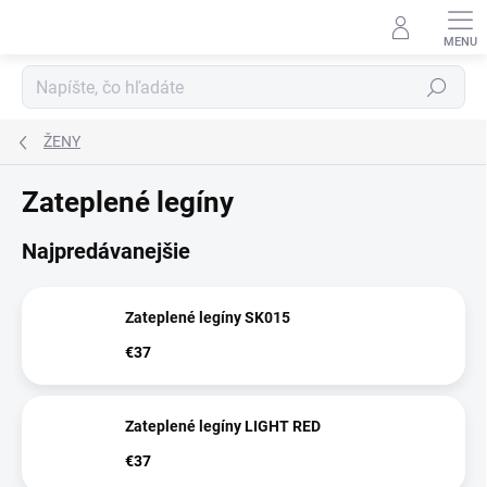
Prejsť
na
obsah
Hľadať
ŽENY
Zateplené legíny
Najpredávanejšie
Zateplené legíny SK015
€37
Zateplené legíny LIGHT RED
€37