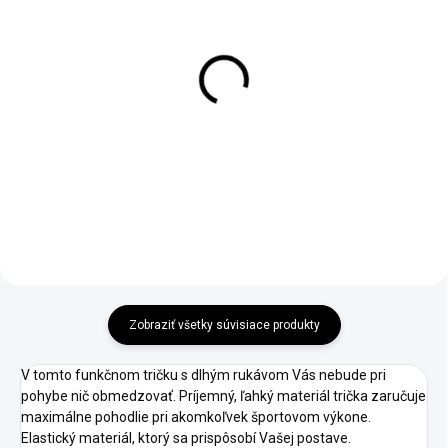
Zateplené legíny SK013
Legíny SK013
€37
€40
Detail
Detail
Zobraziť všetky súvisiace produkty
V tomto funkčnom tričku s dlhým rukávom Vás nebude pri
pohybe nič obmedzovať. Príjemný, ľahký materiál trička zaručuje
maximálne pohodlie pri akomkoľvek športovom výkone.
Elastický materiál, ktorý sa prispôsobí Vašej postave.