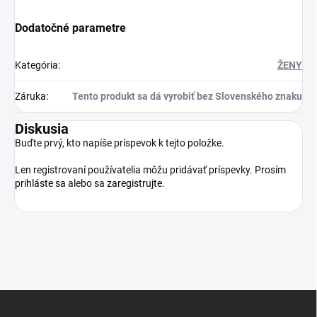
Dodatočné parametre
Kategória
:
ŽENY
Záruka
:
Tento produkt sa dá vyrobiť bez Slovenského znaku
Diskusia
Buďte prvý, kto napíše príspevok k tejto položke.
Len registrovaní používatelia môžu pridávať príspevky. Prosím
prihláste sa
alebo sa
zaregistrujte
.
Z
á