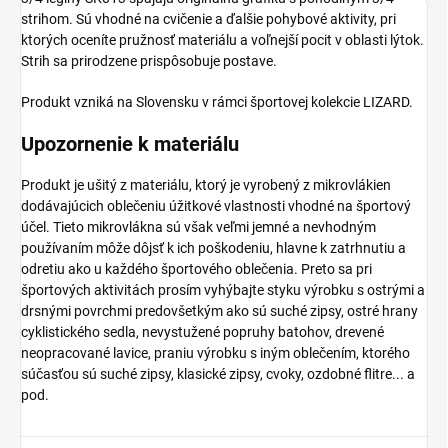
strihom. Sú vhodné na cvičenie a ďalšie pohybové aktivity, pri
ktorých oceníte pružnosť materiálu a voľnejší pocit v oblasti lýtok.
Strih sa prirodzene prispôsobuje postave.
Produkt vzniká na Slovensku v rámci športovej kolekcie LIZARD.
Upozornenie k materiálu
Produkt je ušitý z materiálu, ktorý je vyrobený z mikrovlákien
dodávajúcich oblečeniu úžitkové vlastnosti vhodné na športový
účel. Tieto mikrovlákna sú však veľmi jemné a nevhodným
používaním môže dôjsť k ich poškodeniu, hlavne k zatrhnutiu a
odretiu ako u každého športového oblečenia. Preto sa pri
športových aktivitách prosím vyhýbajte styku výrobku s ostrými a
drsnými povrchmi predovšetkým ako sú suché zipsy, ostré hrany
cyklistického sedla, nevystužené popruhy batohov, drevené
neopracované lavice, praniu výrobku s iným oblečením, ktorého
súčasťou sú suché zipsy, klasické zipsy, cvoky, ozdobné flitre... a
pod.