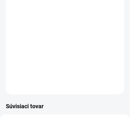
VEĽKOSŤ
Veľkostná tabuľka
Druh látky
Pás
−
+
Pridať do košíka
DETAILNÉ INFORMÁCIE
OPÝTAŤ SA
Súvisiaci tovar