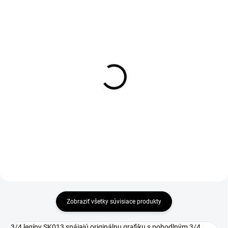
Zateplené legíny SK013
Legíny SK013
€37
€40
Detail
Detail
Zobraziť všetky súvisiace produkty
3/4 legíny SK013 spájajú originálnu grafiku s pohodlným 3/4