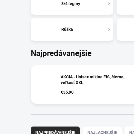
3/4 legíny
Rúška
Najpredávanejšie
AKCIA - Unisex mikina FIS, čierna,
veľkosť XXL
€35,90
R
a
NAJPREDÁVANEJŠIE
NAJLACNEJŠIE
N