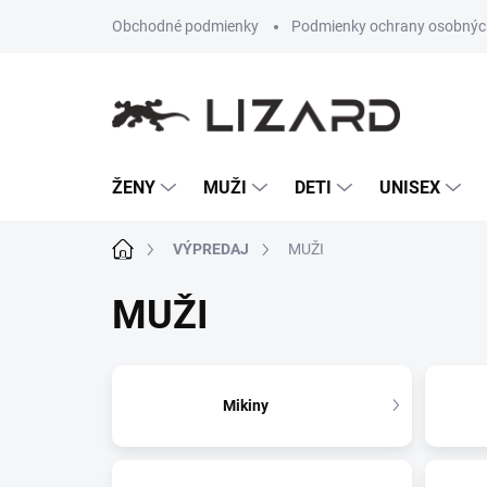
Prejsť
Obchodné podmienky
Podmienky ochrany osobnýc
na
obsah
ŽENY
MUŽI
DETI
UNISEX
Domov
VÝPREDAJ
MUŽI
MUŽI
Mikiny