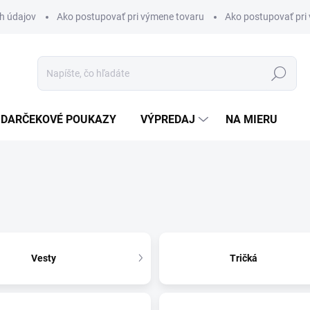
h údajov
Ako postupovať pri výmene tovaru
Ako postupovať pri 
Hľadať
DARČEKOVÉ POUKAZY
VÝPREDAJ
NA MIERU
Vesty
Tričká