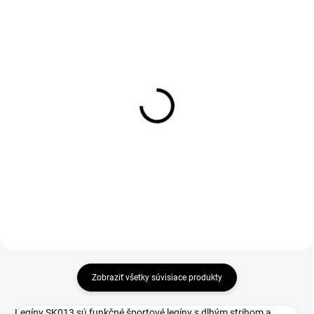
Zateplené legíny SK013
3/4 legíny SK013
€37
€29
Detail
Detail
Zobraziť všetky súvisiace produkty
Legíny SK013 sú funkčné športové legíny s dlhým strihom a