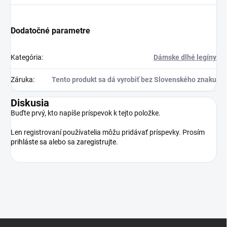
Dodatočné parametre
Kategória
:
Dámske dlhé legíny
Záruka
:
Tento produkt sa dá vyrobiť bez Slovenského znaku
Diskusia
Buďte prvý, kto napíše príspevok k tejto položke.
Len registrovaní používatelia môžu pridávať príspevky. Prosím
prihláste sa
alebo sa
zaregistrujte
.
Z