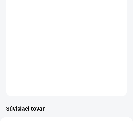
VEĽKOSŤ
Veľkostná tabuľka
Druh látky
Pás
Dĺžka
−
+
Pridať do košíka
DETAILNÉ INFORMÁCIE
OPÝTAŤ SA
Súvisiaci tovar