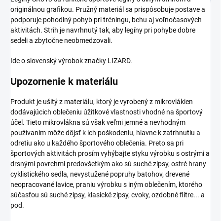
originálnou grafikou. Pružný materiál sa prispôsobuje postave a
podporuje pohodlný pohyb pri tréningu, behu aj voľnočasových
aktivitách. Strih je navrhnutý tak, aby legíny pri pohybe dobre
sedeli a zbytočne neobmedzovali.
Ide o slovenský výrobok značky LIZARD.
Upozornenie k materiálu
Produkt je ušitý z materiálu, ktorý je vyrobený z mikrovlákien
dodávajúcich oblečeniu úžitkové vlastnosti vhodné na športový
účel. Tieto mikrovlákna sú však veľmi jemné a nevhodným
používaním môže dôjsť k ich poškodeniu, hlavne k zatrhnutiu a
odretiu ako u každého športového oblečenia. Preto sa pri
športových aktivitách prosím vyhýbajte styku výrobku s ostrými a
drsnými povrchmi predovšetkým ako sú suché zipsy, ostré hrany
cyklistického sedla, nevystužené popruhy batohov, drevené
neopracované lavice, praniu výrobku s iným oblečením, ktorého
súčasťou sú suché zipsy, klasické zipsy, cvoky, ozdobné flitre... a
pod.