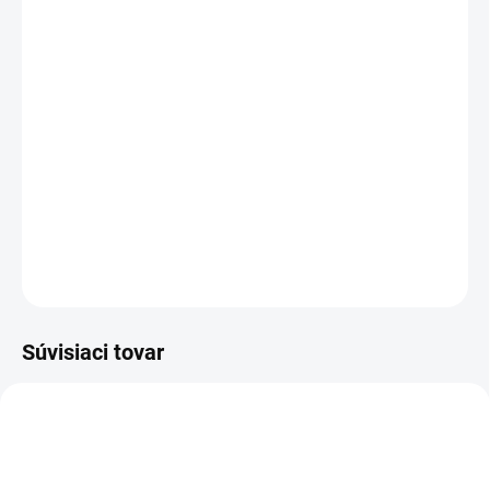
VEĽKOSŤ
Veľkostná tabuľka
Pás
−
+
Pridať do košíka
DETAILNÉ INFORMÁCIE
OPÝTAŤ SA
Súvisiaci tovar