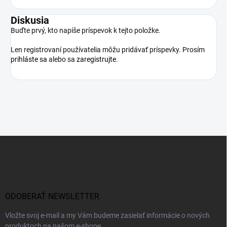
Diskusia
Buďte prvý, kto napíše príspevok k tejto položke.
Len registrovaní používatelia môžu pridávať príspevky. Prosím
prihláste sa
alebo sa
zaregistrujte
.
Z
á
p
ä
t
i
ODOBERAŤ NEWSLETTER
e
Vložte svoj e-mail a my Vám budeme zasielať informácie o nových
produktoch na našom e-shope.