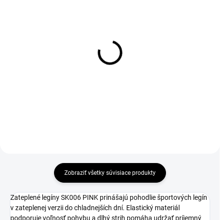
Legíny SK006 PINK
3/4 legíny SK006 PINK
€40
€29
Detail
Detail
Zobraziť všetky súvisiace produkty
Zateplené legíny SK006 PINK prinášajú pohodlie športových legín
v zateplenej verzii do chladnejších dní. Elastický materiál
podporuje voľnosť pohybu a dlhý strih pomáha udržať príjemný