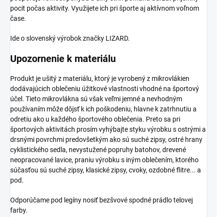
pocit počas aktivity. Využijete ich pri športe aj aktívnom voľnom
čase.
Ide o slovenský výrobok značky LIZARD.
Upozornenie k materiálu
Produkt je ušitý z materiálu, ktorý je vyrobený z mikrovlákien
dodávajúcich oblečeniu úžitkové vlastnosti vhodné na športový
účel. Tieto mikrovlákna sú však veľmi jemné a nevhodným
používaním môže dôjsť k ich poškodeniu, hlavne k zatrhnutiu a
odretiu ako u každého športového oblečenia. Preto sa pri
športových aktivitách prosím vyhýbajte styku výrobku s ostrými a
drsnými povrchmi predovšetkým ako sú suché zipsy, ostré hrany
cyklistického sedla, nevystužené popruhy batohov, drevené
neopracované lavice, praniu výrobku s iným oblečením, ktorého
súčasťou sú suché zipsy, klasické zipsy, cvoky, ozdobné flitre... a
pod.
Odporúčame pod legíny nosiť bezšvové spodné prádlo telovej
farby.