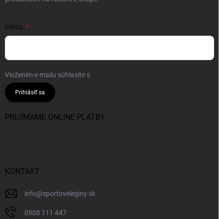
EMAIL
Vložením e-mailu súhlasíte s
podmienkami ochrany osobných údajov
Prihlásiť sa
PRIJÍMAME ONLINE PLATBY
KONTAKT
info
@
sportoveleginy.sk
0908 111 447