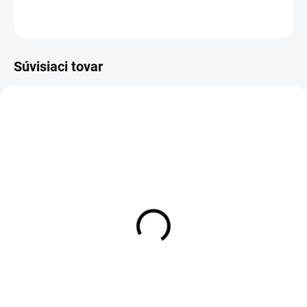
OPÝTAŤ SA
Súvisiaci tovar
Zateplené legíny SK006
Legíny SK006 PINK
PINK
€40
€37
Detail
Detail