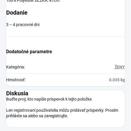
100% Polyester DĹŽKA: 47cm
Dodanie
3 – 4 pracovné dni
Dodatočné parametre
Kategória
:
ŽENY
Hmotnosť
:
0.035 kg
Diskusia
Buďte prvý, kto napíše príspevok k tejto položke.
Len registrovaní používatelia môžu pridávať príspevky. Prosím
prihláste sa
alebo sa
zaregistrujte
.