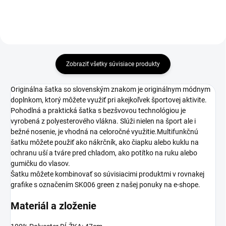
Zobraziť všetky súvisiace produkty
Originálna šatka so slovenským znakom je originálnym módnym
doplnkom, ktorý môžete využiť pri akejkoľvek športovej aktivite.
Pohodlná a praktická šatka s bezšvovou technológiou je
vyrobená z polyesterového vlákna. Slúži nielen na šport ale i
bežné nosenie, je vhodná na celoročné využitie.Multifunkčnú
šatku môžete použiť ako nákrčník, ako čiapku alebo kuklu na
ochranu uší a tváre pred chladom, ako potítko na ruku alebo
gumičku do vlasov.
Šatku môžete kombinovať so súvisiacimi produktmi v rovnakej
grafike s označením SK006 green z našej ponuky na e-shope.
Materiál a zloženie