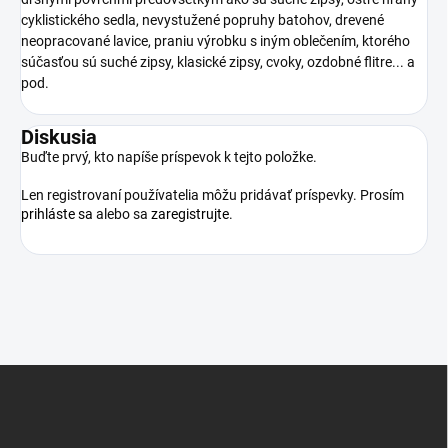
cyklistického sedla, nevystužené popruhy batohov, drevené
neopracované lavice, praniu výrobku s iným oblečením, ktorého
súčasťou sú suché zipsy, klasické zipsy, cvoky, ozdobné flitre... a
pod.
Diskusia
Buďte prvý, kto napíše príspevok k tejto položke.
Len registrovaní používatelia môžu pridávať príspevky. Prosím
prihláste sa
alebo sa
zaregistrujte
.
Z
á
p
ä