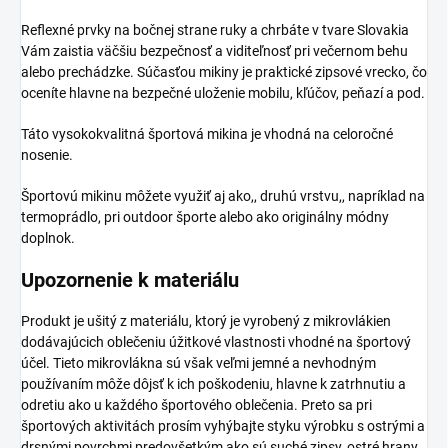
Reflexné prvky na bočnej strane ruky a chrbáte v tvare Slovakia
Vám zaistia väčšiu bezpečnosť a viditeľnosť pri večernom behu
alebo prechádzke. Súčasťou mikiny je praktické zipsové vrecko, čo
oceníte hlavne na bezpečné uloženie mobilu, kľúčov, peňazí a pod.
Táto vysokokvalitná športová mikina je vhodná na celoročné
nosenie.
Športovú mikinu môžete využiť aj ako,, druhú vrstvu,, napríklad na
termoprádlo, pri outdoor športe alebo ako originálny módny
doplnok.
Upozornenie k materiálu
Produkt je ušitý z materiálu, ktorý je vyrobený z mikrovlákien
dodávajúcich oblečeniu úžitkové vlastnosti vhodné na športový
účel. Tieto mikrovlákna sú však veľmi jemné a nevhodným
používaním môže dôjsť k ich poškodeniu, hlavne k zatrhnutiu a
odretiu ako u každého športového oblečenia. Preto sa pri
športových aktivitách prosím vyhýbajte styku výrobku s ostrými a
drsnými povrchmi predovšetkým ako sú suché zipsy, ostré hrany