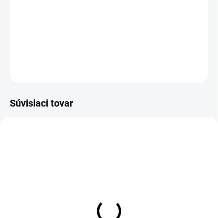
−
+
Pridať do košíka
DETAILNÉ INFORMÁCIE
OPÝTAŤ SA
Súvisiaci tovar
Zateplené legíny SK006
Legíny SK006 PINK
PINK
€40