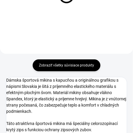
€37
Detail
Detail
Zobraziť všetky súvisiace produkty
Dámska športová mikina s kapucňou a originálnou grafikou s
nápismi Slovakia je šitá z príjemného elastického materiálu s
efektným plochým švom. Materiál mikiny obsahuje vlákno
Spandex, ktorý je elastický a príjemne hrejivý. Mikina je z vnútornej
strany počesaná, čo zabezpečuje teplo a komfort v chladných
podmienkach.
Táto atraktívna športová mikina má špeciálny celorozopínací
krytý zips s funkciou ochrany zipsových zubov.