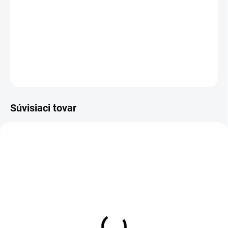
−
+
Pridať do košíka
DETAILNÉ INFORMÁCIE
OPÝTAŤ SA
Súvisiaci tovar
Zateplené legíny SK021
Legíny SK021 blue
blue
€40