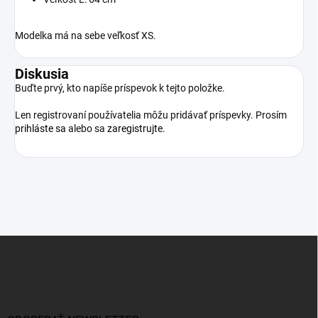
Modelka má na sebe veľkosť XS.
Diskusia
Buďte prvý, kto napíše príspevok k tejto položke.
Len registrovaní používatelia môžu pridávať príspevky. Prosím
prihláste sa
alebo sa
zaregistrujte
.
Z
á
p
ä
t