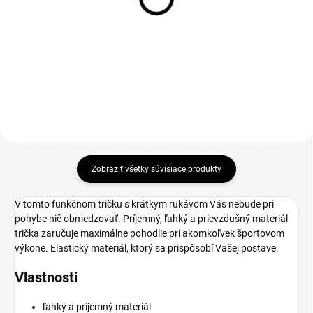
€37
Detail
Detail
Zobraziť všetky súvisiace produkty
V tomto funkčnom tričku s krátkym rukávom Vás nebude pri
pohybe nič obmedzovať. Príjemný, ľahký a prievzdušný materiál
trička zaručuje maximálne pohodlie pri akomkoľvek športovom
výkone. Elastický materiál, ktorý sa prispôsobí Vašej postave.
Vlastnosti
ľahký a príjemný materiál