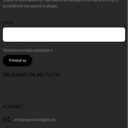
produktoch na našom e-shope.
EMAIL
Vložením e-mailu súhlasíte s
podmienkami ochrany osobných údajov
Prihlásiť sa
PRIJÍMAME ONLINE PLATBY
KONTAKT
info
@
sportoveleginy.sk