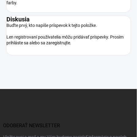
farby.
Diskusia
Buďte prvý, kto napíše príspevok k tejto položke.
Len registrovaní používatelia môžu pridávať príspevky. Prosím
prihláste sa
alebo sa
zaregistrujte
.
Z
á
p
ä
t
i
ODOBERAŤ NEWSLETTER
e
Vložte svoj e-mail a my Vám budeme zasielať informácie o nových