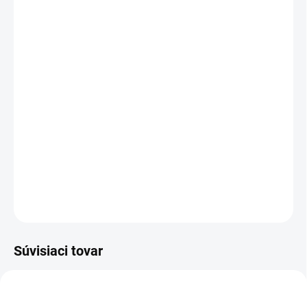
VEĽKOSŤ
Veľkostná tabuľka
Druh látky
Pás
−
+
Pridať do košíka
DETAILNÉ INFORMÁCIE
OPÝTAŤ SA
Súvisiaci tovar