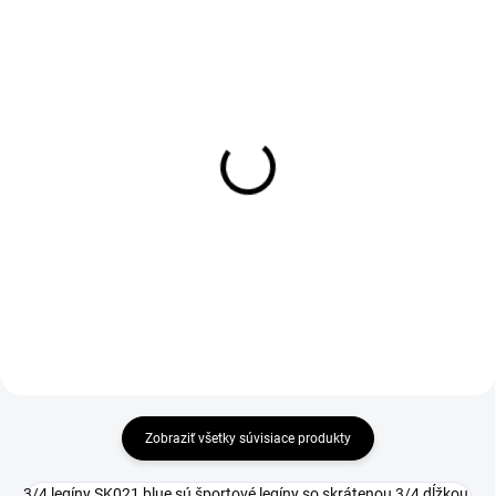
Zateplené legíny SK021
Legíny SK021 blue
blue
€40
€37
Detail
Detail
Zobraziť všetky súvisiace produkty
3/4 legíny SK021 blue sú športové legíny so skrátenou 3/4 dĺžkou