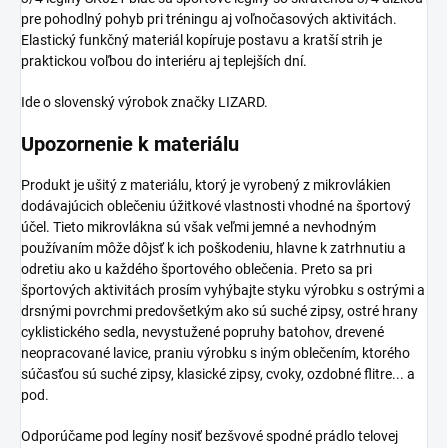
pre pohodlný pohyb pri tréningu aj voľnočasových aktivitách.
Elastický funkčný materiál kopíruje postavu a kratší strih je
praktickou voľbou do interiéru aj teplejších dní.
Ide o slovenský výrobok značky LIZARD.
Upozornenie k materiálu
Produkt je ušitý z materiálu, ktorý je vyrobený z mikrovlákien
dodávajúcich oblečeniu úžitkové vlastnosti vhodné na športový
účel. Tieto mikrovlákna sú však veľmi jemné a nevhodným
používaním môže dôjsť k ich poškodeniu, hlavne k zatrhnutiu a
odretiu ako u každého športového oblečenia. Preto sa pri
športových aktivitách prosím vyhýbajte styku výrobku s ostrými a
drsnými povrchmi predovšetkým ako sú suché zipsy, ostré hrany
cyklistického sedla, nevystužené popruhy batohov, drevené
neopracované lavice, praniu výrobku s iným oblečením, ktorého
súčasťou sú suché zipsy, klasické zipsy, cvoky, ozdobné flitre... a
pod.
Odporúčame pod legíny nosiť bezšvové spodné prádlo telovej