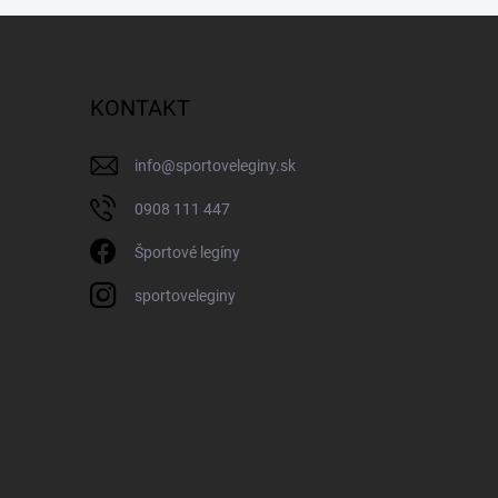
KONTAKT
info
@
sportoveleginy.sk
0908 111 447
Športové legíny
sportoveleginy