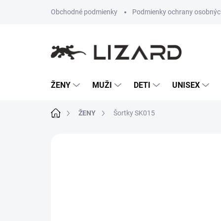
Prejsť
Obchodné podmienky
Podmienky ochrany osobnýc
na
obsah
ŽENY
MUŽI
DETI
UNISEX
Domov
ŽENY
Šortky SK015
Neohodnotené
Podrobnosti hodn