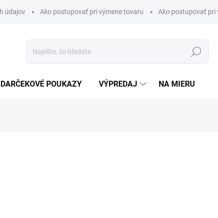
h údajov
Ako postupovať pri výmene tovaru
Ako postupovať pri 
Hľadať
DARČEKOVÉ POUKAZY
VÝPREDAJ
NA MIERU
otenia
€20
Jednotková
DRUH LÁTKY
cena: