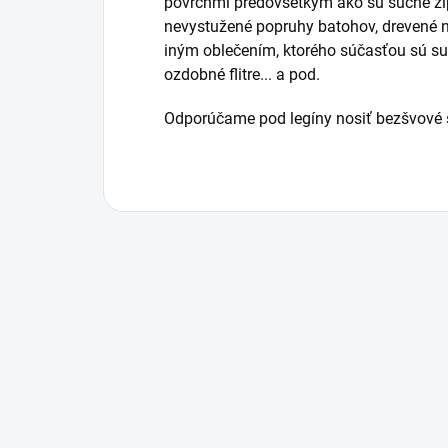
povrchmi predovšetkým ako sú suché zips
nevystužené popruhy batohov, drevené n
iným oblečením, ktorého súčasťou sú such
ozdobné flitre... a pod.
Odporúčame pod legíny nosiť bezšvové s