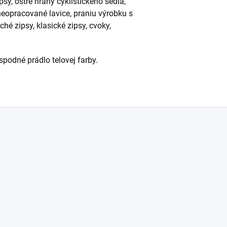
y, ostré hrany cyklistického sedla,
eopracované lavice, praniu výrobku s
é zipsy, klasické zipsy, cvoky,
podné prádlo telovej farby.