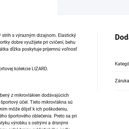
 strih s výrazným dizajnom. Elastický
Dod
rtky dobre využijete pri cvičení, behu
átka dĺžka poskytuje príjemnú voľnosť
Kategó
rtovej kolekcie LIZARD.
Záruk
yrobený z mikrovlákien dodávajúcich
 športový účel. Tieto mikrovlákna sú
ím môže dôjsť k ich poškodeniu,
ého športového oblečenia. Preto sa pri
styku výrobku s ostrými a drsnými