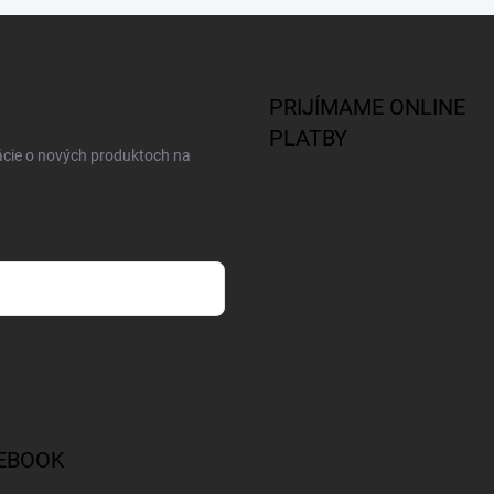
PRIJÍMAME ONLINE
PLATBY
ácie o nových produktoch na
osobných údajov
EBOOK