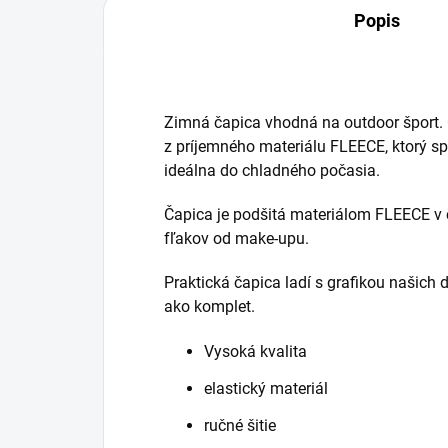
Popis
Zimná čapica vhodná na outdoor šport. Č
z príjemného materiálu FLEECE, ktorý spo
ideálna do chladného počasia.
Čapica je podšitá materiálom FLEECE v č
fľakov od make-upu.
Praktická čapica ladí s grafikou našich 
ako komplet.
Vysoká kvalita
elastický materiál
ručné šitie