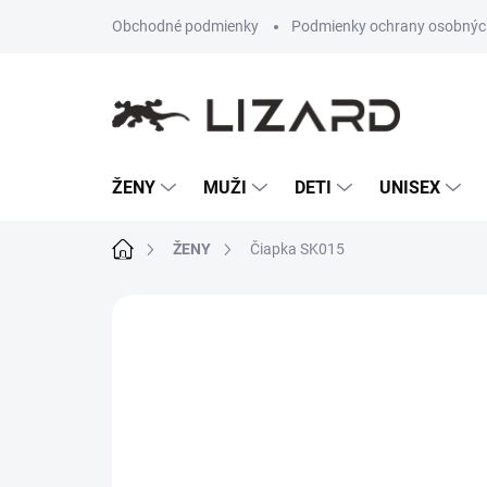
Prejsť
Obchodné podmienky
Podmienky ochrany osobnýc
na
obsah
ŽENY
MUŽI
DETI
UNISEX
Domov
ŽENY
Čiapka SK015
Neohodnotené
Podrobnosti hodn