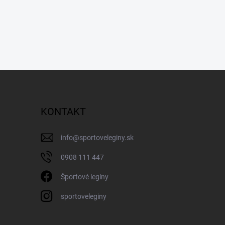
KONTAKT
info
@
sportoveleginy.sk
0908 111 447
Športové legíny
sportoveleginy