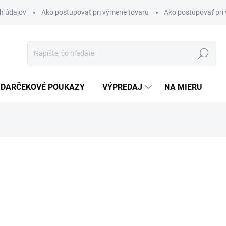
h údajov
Ako postupovať pri výmene tovaru
Ako postupovať pri 
Hľadať
DARČEKOVÉ POUKAZY
VÝPREDAJ
NA MIERU
otenia
€11,90
Jednotková
SLOVENSKÝ ZNAK
cena: