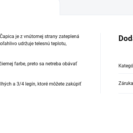
apica je z vnútornej strany zateplená
Dod
ľahlivo udržuje telesnú teplotu,
iernej farbe, preto sa netreba obávať
Kategó
Záruk
dlhých a 3/4 legín, ktoré môžete zakúpiť