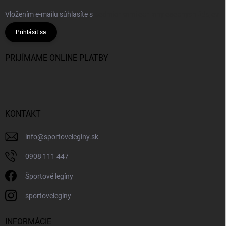
Vložením e-mailu súhlasíte s
podmienkami ochrany osobných údajov
Prihlásiť sa
PRIJÍMAME ONLINE PLATBY
KONTAKT
info
@
sportoveleginy.sk
0908 111 447
Športové legíny
sportoveleginy
INFORMÁCIE