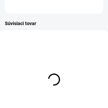
OPÝTAŤ SA
Súvisiaci tovar
Pánska čiapka SK013
Pánske tričko SK013
green
green
€11,90
€28,50
Detail
Detail