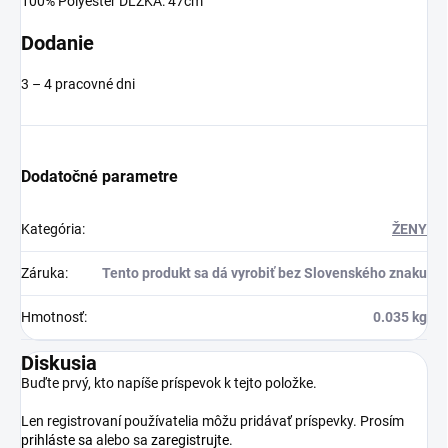
100% Polyester DĹŽKA: 47cm
Dodanie
3 – 4 pracovné dni
Dodatočné parametre
Kategória
:
ŽENY
Záruka
:
Tento produkt sa dá vyrobiť bez Slovenského znaku
Hmotnosť
:
0.035 kg
Diskusia
Buďte prvý, kto napíše príspevok k tejto položke.
Len registrovaní používatelia môžu pridávať príspevky. Prosím
prihláste sa
alebo sa
zaregistrujte
.