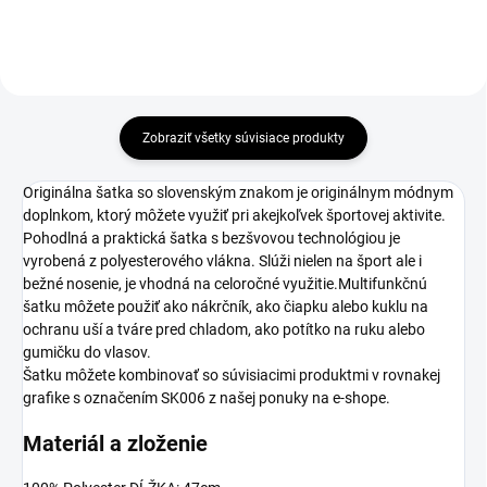
Zobraziť všetky súvisiace produkty
Originálna šatka so slovenským znakom je originálnym módnym
doplnkom, ktorý môžete využiť pri akejkoľvek športovej aktivite.
Pohodlná a praktická šatka s bezšvovou technológiou je
vyrobená z polyesterového vlákna. Slúži nielen na šport ale i
bežné nosenie, je vhodná na celoročné využitie.Multifunkčnú
šatku môžete použiť ako nákrčník, ako čiapku alebo kuklu na
ochranu uší a tváre pred chladom, ako potítko na ruku alebo
gumičku do vlasov.
Šatku môžete kombinovať so súvisiacimi produktmi v rovnakej
grafike s označením SK006 z našej ponuky na e-shope.
Materiál a zloženie