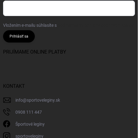
Vložením e-mailu súhlasíte s
podmienkami ochrany osobných údajov
Prihlásiť sa
PRIJÍMAME ONLINE PLATBY
KONTAKT
info
@
sportoveleginy.sk
0908 111 447
Športové legíny
sportoveleginy