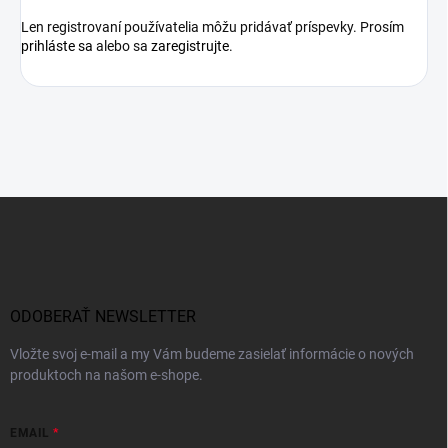
Len registrovaní používatelia môžu pridávať príspevky. Prosím
prihláste sa
alebo sa
zaregistrujte
.
Z
á
p
ä
t
i
ODOBERAŤ NEWSLETTER
e
Vložte svoj e-mail a my Vám budeme zasielať informácie o nových
produktoch na našom e-shope.
EMAIL