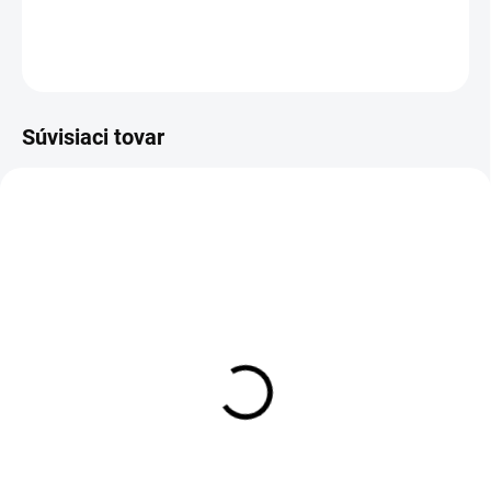
DETAILNÉ INFORMÁCIE
OPÝTAŤ SA
Súvisiaci tovar
Zateplené pánske legíny
Pánske legíny SK013
SK013 black&green
black&green
€37
€40
Detail
Detail