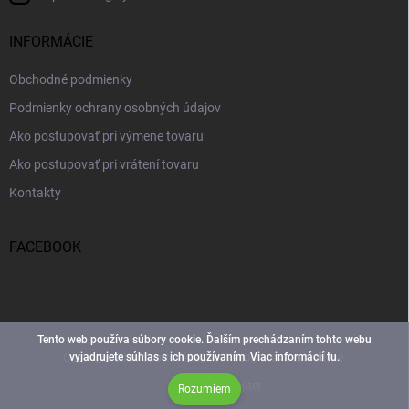
INFORMÁCIE
Obchodné podmienky
Podmienky ochrany osobných údajov
Ako postupovať pri výmene tovaru
Ako postupovať pri vrátení tovaru
Kontakty
FACEBOOK
Tento web používa súbory cookie. Ďalším prechádzaním tohto webu
vyjadrujete súhlas s ich používaním. Viac informácií
tu
.
Copyright 2026
Športové Legíny
. Všetky práva vyhradené.
Vytvoril Shoptet
Rozumiem