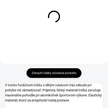
Pánske tričko HIGH
Pánska mikina HIGH
TATRAS
TATRAS
€28,50
€59,90
Detail
Detail
Zobraziť všetky súvisiace produkty
V tomto funkčnom tričku s dlhým rukávom Vás nebude pri
pohybe nič obmedzovať. Príjemný, ľahký materiál trička zaručuje
maximálne pohodlie pri akomkoľvek športovom výkone. Elastický
materiál, ktorý sa prispôsobí Vašej postave.