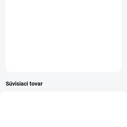
Veľkostná tabuľka
−
+
Pridať do košíka
DETAILNÉ INFORMÁCIE
OPÝTAŤ SA
Súvisiaci tovar