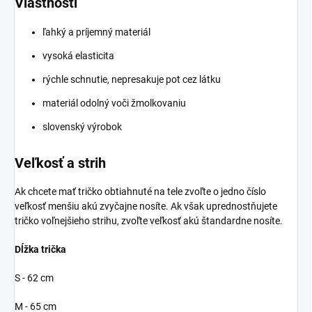
Vlastnosti
ľahký a príjemný materiál
vysoká elasticita
rýchle schnutie, nepresakuje pot cez látku
materiál odolný voči žmolkovaniu
slovenský výrobok
Veľkosť a strih
Ak chcete mať tričko obtiahnuté na tele zvoľte o jedno číslo
veľkosť menšiu akú zvyčajne nosíte. Ak však uprednostňujete
tričko voľnejšieho strihu, zvoľte veľkosť akú štandardne nosíte.
Dĺžka trička
S - 62 cm
M - 65 cm