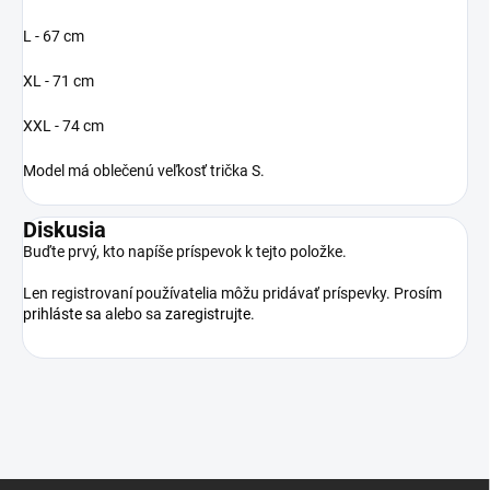
L - 67 cm
XL - 71 cm
XXL - 74 cm
Model má oblečenú veľkosť trička S.
Diskusia
Buďte prvý, kto napíše príspevok k tejto položke.
Len registrovaní používatelia môžu pridávať príspevky. Prosím
prihláste sa
alebo sa
zaregistrujte
.
Z