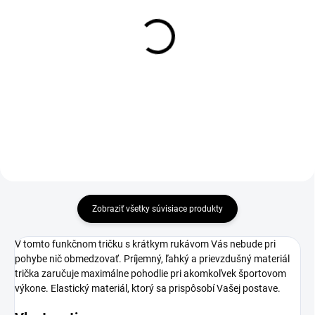
Zateplené pánske legíny
Pánske legíny HIGH
HIGH TATRAS
TATRAS
€37
€40
Detail
Detail
Zobraziť všetky súvisiace produkty
V tomto funkčnom tričku s krátkym rukávom Vás nebude pri
pohybe nič obmedzovať. Príjemný, ľahký a prievzdušný materiál
trička zaručuje maximálne pohodlie pri akomkoľvek športovom
výkone. Elastický materiál, ktorý sa prispôsobí Vašej postave.