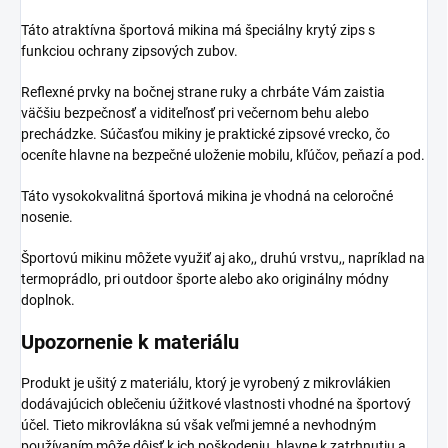
Táto atraktívna športová mikina má špeciálny krytý zips s
funkciou ochrany zipsových zubov.
Reflexné prvky na bočnej strane ruky a chrbáte Vám zaistia
väčšiu bezpečnosť a viditeľnosť pri večernom behu alebo
prechádzke. Súčasťou mikiny je praktické zipsové vrecko, čo
oceníte hlavne na bezpečné uloženie mobilu, kľúčov, peňazí a pod.
Táto vysokokvalitná športová mikina je vhodná na celoročné
nosenie.
Športovú mikinu môžete využiť aj ako,, druhú vrstvu,, napríklad na
termoprádlo, pri outdoor športe alebo ako originálny módny
doplnok.
Upozornenie k materiálu
Produkt je ušitý z materiálu, ktorý je vyrobený z mikrovlákien
dodávajúcich oblečeniu úžitkové vlastnosti vhodné na športový
účel. Tieto mikrovlákna sú však veľmi jemné a nevhodným
používaním môže dôjsť k ich poškodeniu, hlavne k zatrhnutiu a