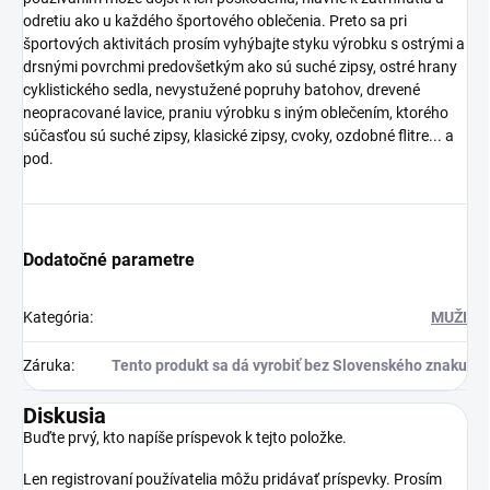
odretiu ako u každého športového oblečenia. Preto sa pri
športových aktivitách prosím vyhýbajte styku výrobku s ostrými a
drsnými povrchmi predovšetkým ako sú suché zipsy, ostré hrany
cyklistického sedla, nevystužené popruhy batohov, drevené
neopracované lavice, praniu výrobku s iným oblečením, ktorého
súčasťou sú suché zipsy, klasické zipsy, cvoky, ozdobné flitre... a
pod.
Dodatočné parametre
Kategória
:
MUŽI
Záruka
:
Tento produkt sa dá vyrobiť bez Slovenského znaku
Diskusia
Buďte prvý, kto napíše príspevok k tejto položke.
Len registrovaní používatelia môžu pridávať príspevky. Prosím