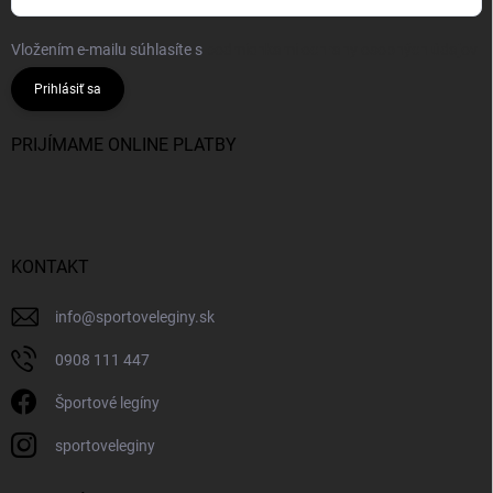
Vložením e-mailu súhlasíte s
podmienkami ochrany osobných údajov
Prihlásiť sa
PRIJÍMAME ONLINE PLATBY
KONTAKT
info
@
sportoveleginy.sk
0908 111 447
Športové legíny
sportoveleginy