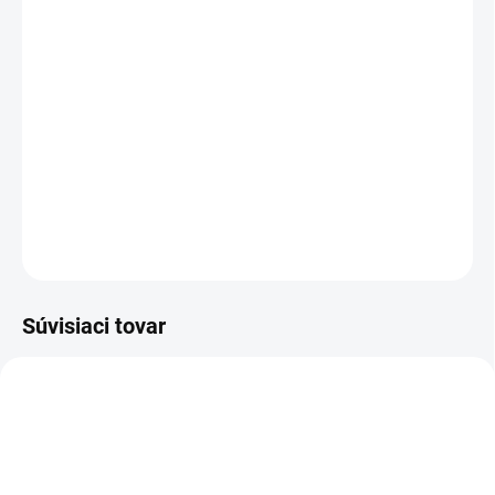
Veľkostná tabuľka
−
+
Pridať do košíka
DETAILNÉ INFORMÁCIE
OPÝTAŤ SA
Súvisiaci tovar