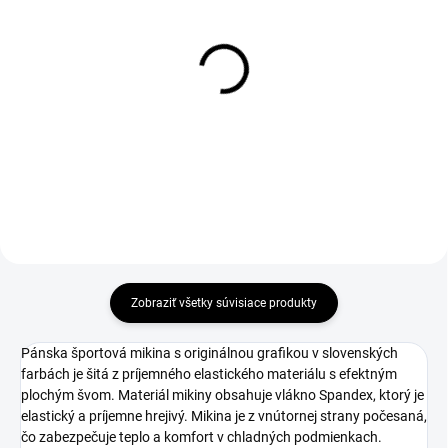
Šatka TRICOLOR
Pánske rúško TRICOLOR
€8,50
€7,50
Do košíka
Do košíka
Zobraziť všetky súvisiace produkty
Pánska športová mikina s originálnou grafikou v slovenských
farbách je šitá z príjemného elastického materiálu s efektným
plochým švom. Materiál mikiny obsahuje vlákno Spandex, ktorý je
elastický a príjemne hrejivý. Mikina je z vnútornej strany počesaná,
čo zabezpečuje teplo a komfort v chladných podmienkach.