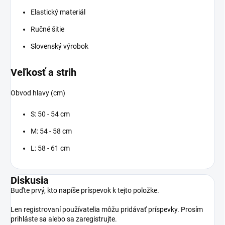
Elastický materiál
Ručné šitie
Slovenský výrobok
Veľkosť a strih
Obvod hlavy (cm)
S: 50 - 54 cm
M: 54 - 58 cm
L: 58 - 61 cm
Diskusia
Buďte prvý, kto napíše príspevok k tejto položke.
Len registrovaní používatelia môžu pridávať príspevky. Prosím
prihláste sa
alebo sa
zaregistrujte
.