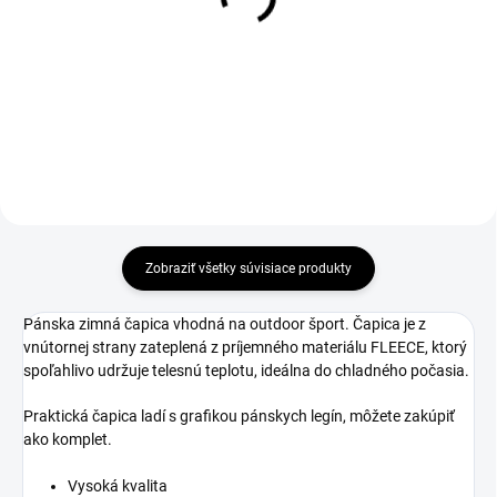
€37
Detail
Detail
Zobraziť všetky súvisiace produkty
Pánska zimná čapica vhodná na outdoor šport. Čapica je z
vnútornej strany zateplená z príjemného materiálu FLEECE, ktorý
spoľahlivo udržuje telesnú teplotu, ideálna do chladného počasia.
Praktická čapica ladí s grafikou pánskych legín, môžete zakúpiť
ako komplet.
Vysoká kvalita