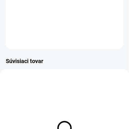
−
+
Pridať do košíka
DETAILNÉ INFORMÁCIE
OPÝTAŤ SA
Súvisiaci tovar
Zateplené pánske legíny
Pánske legíny SK013
SK013
€40