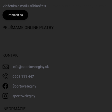
Vložením e-mailu súhlasíte s
podmienkami ochrany osobných údajov
Prihlásiť sa
PRIJÍMAME ONLINE PLATBY
KONTAKT
info
@
sportoveleginy.sk
0908 111 447
Športové legíny
sportoveleginy
INFORMÁCIE