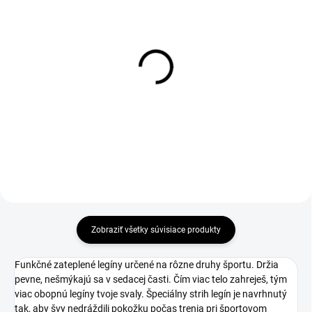
Legíny FOREST BLACK
Dámska mikina FOREST
BLACK
€40
€59,90
Detail
Detail
Zobraziť všetky súvisiace produkty
Funkčné zateplené legíny určené na rôzne druhy športu. Držia
pevne, nešmýkajú sa v sedacej časti. Čím viac telo zahreješ, tým
viac obopnú legíny tvoje svaly. Špeciálny strih legín je navrhnutý
tak, aby švy nedráždili pokožku počas trenia pri športovom