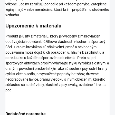
výkone. Legíny zaručujú pohodlie pri každom pohybe. Zateplené
legíny majú v sebe membránu, ktorá bráni prepúšťaniu studeného
vzduchu.
Upozornenie k materiálu
Produkt je ušitý z materiálu, ktorý je vyrobený z mikrovlákien
dodávajúcich oblečeniu úžitkové vlastnosti vhodné na športový
účel. Tieto mikrovlákna sú však veľmi jemné a nevhodným
používaním môže dôjsť k ich poškodeniu, hlavne k zatrhnutiu a
odretiu ako u každého športového oblečenia. Preto sa pri
športových aktivitách prosím vyhýbajte styku výrobku s ostrými a
drsnými povrchmi predovšetkým ako sú suché zipsy, ostré hrany
cyklistického sedla, nevystužené popruhy batohov, drevené
neopracované lavice, praniu výrobku s iným oblečením, ktorého
súčasťou sú suché zipsy, klasické zipsy, cvoky, ozdobné flitre... a
pod.
Dodatočné parametre