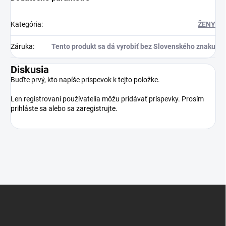
Kategória
:
ŽENY
Záruka
:
Tento produkt sa dá vyrobiť bez Slovenského znaku
Diskusia
Buďte prvý, kto napíše príspevok k tejto položke.
Len registrovaní používatelia môžu pridávať príspevky. Prosím
prihláste sa
alebo sa
zaregistrujte
.
Z
á
p
ä