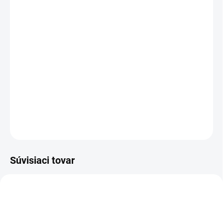
VEĽKOSŤ
Veľkostná tabuľka
Pás
−
+
Pridať do košíka
DETAILNÉ INFORMÁCIE
OPÝTAŤ SA
Súvisiaci tovar