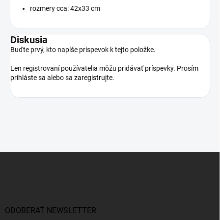
rozmery cca: 42x33 cm
Diskusia
Buďte prvý, kto napíše príspevok k tejto položke.
Len registrovaní používatelia môžu pridávať príspevky. Prosím
prihláste sa
alebo sa
zaregistrujte
.
Z
á
p
ä
t
i
ODOBERAŤ NEWSLETTER