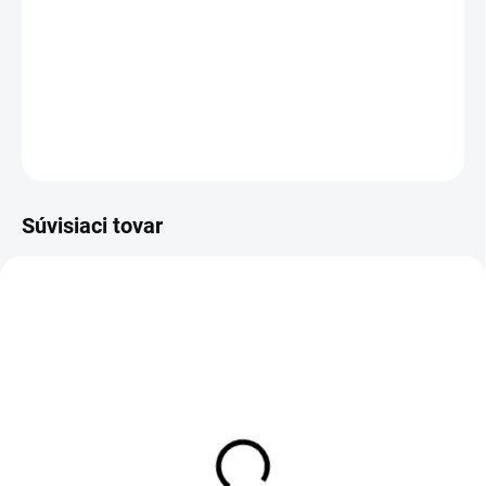
−
+
Pridať do košíka
DETAILNÉ INFORMÁCIE
OPÝTAŤ SA
Súvisiaci tovar
NOVINKA
NOVINKA
TIP
Tielko LIGHT RED
Čelenka LIGHT RED
€24,90
€4,90