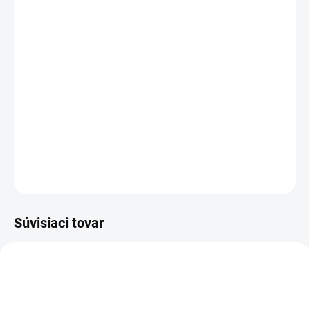
VEĽKOSŤ
Veľkostná tabuľka
Druh látky
−
+
Pridať do košíka
DETAILNÉ INFORMÁCIE
OPÝTAŤ SA
Súvisiaci tovar