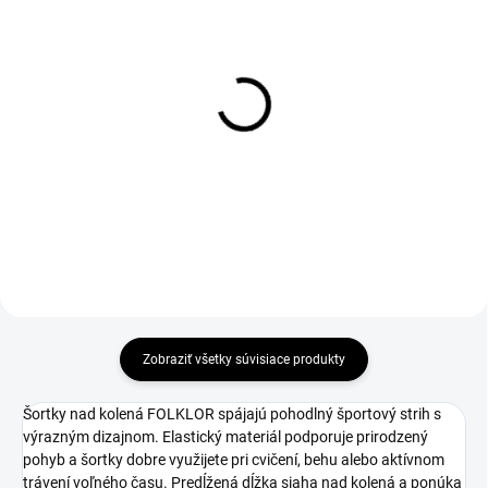
Tielko FOLKLOR
Tričko FOLKLOR
€24,90
€25,90
Detail
Detail
Zobraziť všetky súvisiace produkty
Šortky nad kolená FOLKLOR spájajú pohodlný športový strih s
výrazným dizajnom. Elastický materiál podporuje prirodzený
pohyb a šortky dobre využijete pri cvičení, behu alebo aktívnom
trávení voľného času. Predĺžená dĺžka siaha nad kolená a ponúka