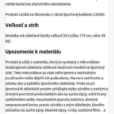
väčšie krytie bez zbytočného obmedzenia.
Produkt vzniká na Slovensku v rámci športovej kolekcie LIZARD.
Veľkosť a strih
Modelka má oblečené šortky veľkosť XS (výška 175 cm, váha 58
kg).
Upozornenie k materiálu
Produkt je ušitý z materiálu, ktorý je vyrobený z mikrovlákien
dodávajúcich oblečeniu úžitkové vlastnosti vhodné na športový
účel. Tieto mikrovlákna sú však veľmi jemné a nevhodným
používaním môže dôjsť k ich poškodeniu, hlavne k zatrhnutiu a
odretiu ako u každého športového oblečenia. Preto sa pri
športových aktivitách prosím vyhýbajte styku výrobku s ostrými a
drsnými povrchmi predovšetkým ako sú suché zipsy, ostré hrany
cyklistického sedla, nevystužené popruhy batohov, drevené
neopracované lavice, praniu výrobku s iným oblečením, ktorého
súčasťou sú suché zipsy, klasické zipsy, cvoky, ozdobné flitre... a