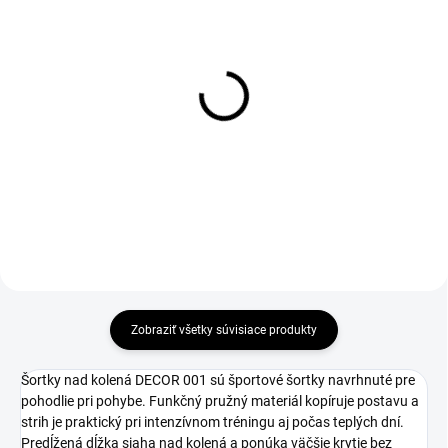
Zateplené legíny DECOR
Legíny DECOR 001
001
€40
€37
Detail
Detail
Zobraziť všetky súvisiace produkty
Šortky nad kolená DECOR 001 sú športové šortky navrhnuté pre
pohodlie pri pohybe. Funkčný pružný materiál kopíruje postavu a
strih je praktický pri intenzívnom tréningu aj počas teplých dní.
Predĺžená dĺžka siaha nad kolená a ponúka väčšie krytie bez