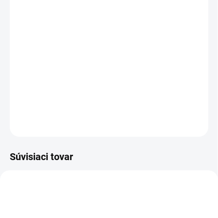
VEĽKOSŤ
Veľkostná tabuľka
Druh látky
−
+
Pridať do košíka
DETAILNÉ INFORMÁCIE
OPÝTAŤ SA
Súvisiaci tovar