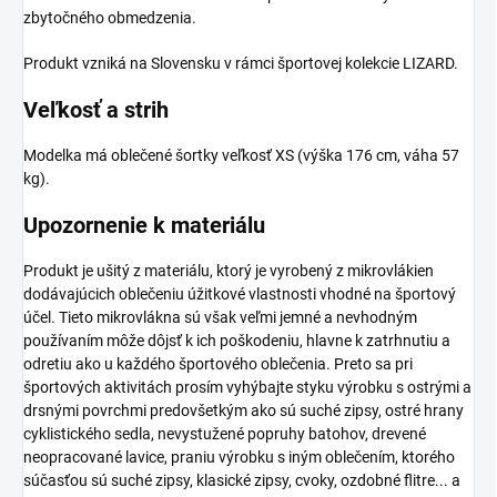
zbytočného obmedzenia.
Produkt vzniká na Slovensku v rámci športovej kolekcie LIZARD.
Veľkosť a strih
Modelka má oblečené šortky veľkosť XS (výška 176 cm, váha 57
kg).
Upozornenie k materiálu
Produkt je ušitý z materiálu, ktorý je vyrobený z mikrovlákien
dodávajúcich oblečeniu úžitkové vlastnosti vhodné na športový
účel. Tieto mikrovlákna sú však veľmi jemné a nevhodným
používaním môže dôjsť k ich poškodeniu, hlavne k zatrhnutiu a
odretiu ako u každého športového oblečenia. Preto sa pri
športových aktivitách prosím vyhýbajte styku výrobku s ostrými a
drsnými povrchmi predovšetkým ako sú suché zipsy, ostré hrany
cyklistického sedla, nevystužené popruhy batohov, drevené
neopracované lavice, praniu výrobku s iným oblečením, ktorého
súčasťou sú suché zipsy, klasické zipsy, cvoky, ozdobné flitre... a