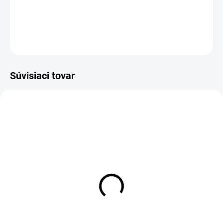
DETAILNÉ INFORMÁCIE
OPÝTAŤ SA
Súvisiaci tovar
Zateplené legíny
Legíny VÍŤAZKA
VÍŤAZKA
€40
€37
Detail
Detail