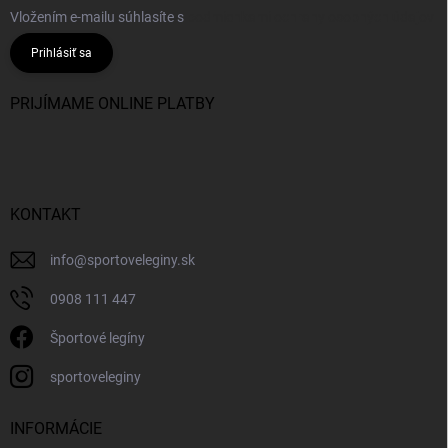
Vložením e-mailu súhlasíte s
podmienkami ochrany osobných údajov
Prihlásiť sa
PRIJÍMAME ONLINE PLATBY
KONTAKT
info
@
sportoveleginy.sk
0908 111 447
Športové legíny
sportoveleginy
INFORMÁCIE