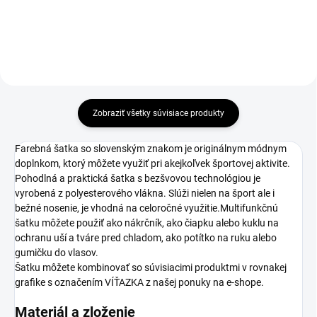
Zobraziť všetky súvisiace produkty
Farebná šatka so slovenským znakom je originálnym módnym
doplnkom, ktorý môžete využiť pri akejkoľvek športovej aktivite.
Pohodlná a praktická šatka s bezšvovou technológiou je
vyrobená z polyesterového vlákna. Slúži nielen na šport ale i
bežné nosenie, je vhodná na celoročné využitie.Multifunkčnú
šatku môžete použiť ako nákrčník, ako čiapku alebo kuklu na
ochranu uší a tváre pred chladom, ako potítko na ruku alebo
gumičku do vlasov.
Šatku môžete kombinovať so súvisiacimi produktmi v rovnakej
grafike s označením VÍŤAZKA z našej ponuky na e-shope.
Materiál a zloženie