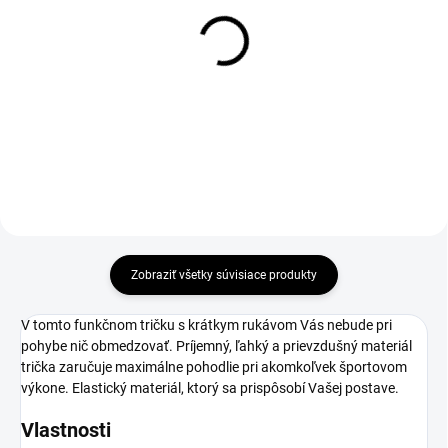
Pánske legíny REFLEX
Pánske šortky REFLEX
ORANGE s vreckom
ORANGE s vreckom
€55
€36,90
Detail
Detail
Zobraziť všetky súvisiace produkty
V tomto funkčnom tričku s krátkym rukávom Vás nebude pri
pohybe nič obmedzovať. Príjemný, ľahký a prievzdušný materiál
trička zaručuje maximálne pohodlie pri akomkoľvek športovom
výkone. Elastický materiál, ktorý sa prispôsobí Vašej postave.
Vlastnosti