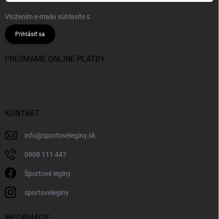
Vložením e-mailu súhlasíte s
podmienkami ochrany osobných údajov
Prihlásiť sa
PRIJÍMAME ONLINE PLATBY
KONTAKT
info
@
sportoveleginy.sk
0908 111 447
Športové legíny
sportoveleginy
INFORMÁCIE