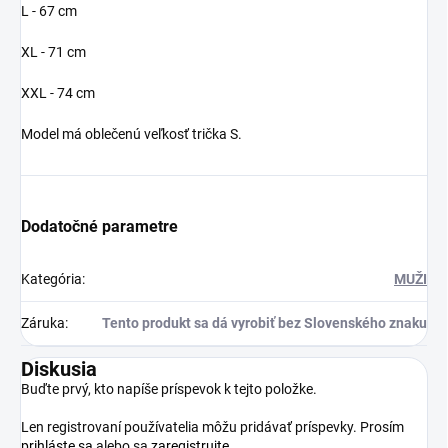
L - 67 cm
XL - 71 cm
XXL - 74 cm
Model má oblečenú veľkosť trička S.
Dodatočné parametre
Kategória
:
MUŽI
Záruka
:
Tento produkt sa dá vyrobiť bez Slovenského znaku
Diskusia
Buďte prvý, kto napíše príspevok k tejto položke.
Len registrovaní používatelia môžu pridávať príspevky. Prosím
prihláste sa
alebo sa
zaregistrujte
.