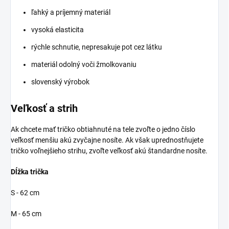
ľahký a príjemný materiál
vysoká elasticita
rýchle schnutie, nepresakuje pot cez látku
materiál odolný voči žmolkovaniu
slovenský výrobok
Veľkosť a strih
Ak chcete mať tričko obtiahnuté na tele zvoľte o jedno číslo
veľkosť menšiu akú zvyčajne nosíte. Ak však uprednostňujete
tričko voľnejšieho strihu, zvoľte veľkosť akú štandardne nosíte.
Dĺžka trička
S - 62 cm
M - 65 cm