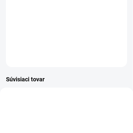
Veľkostná tabuľka
−
+
Pridať do košíka
DETAILNÉ INFORMÁCIE
OPÝTAŤ SA
Súvisiaci tovar