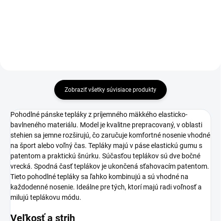
Detail
Zobraziť všetky súvisiace produkty
Pohodlné pánske tepláky z príjemného mäkkého elasticko-
bavlneného materiálu. Model je kvalitne prepracovaný, v oblasti
stehien sa jemne rozširujú, čo zaručuje komfortné nosenie vhodné
na šport alebo voľný čas. Tepláky majú v páse elastickú gumu s
patentom a praktickú šnúrku. Súčasťou teplákov sú dve bočné
vrecká. Spodná časť teplákov je ukončená sťahovacím patentom.
Tieto pohodlné tepláky sa ľahko kombinujú a sú vhodné na
každodenné nosenie. Ideálne pre tých, ktorí majú radi voľnosť a
milujú teplákovu módu.
Veľkosť a strih