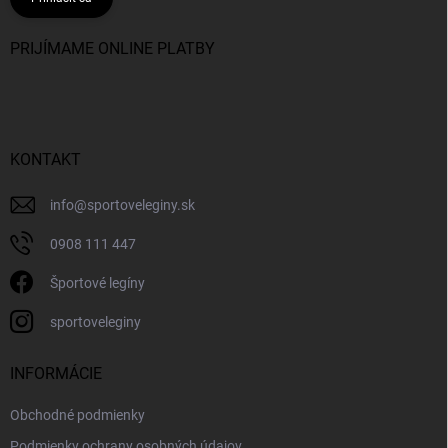
PRIJÍMAME ONLINE PLATBY
KONTAKT
info
@
sportoveleginy.sk
0908 111 447
Športové legíny
sportoveleginy
INFORMÁCIE
Obchodné podmienky
Podmienky ochrany osobných údajov