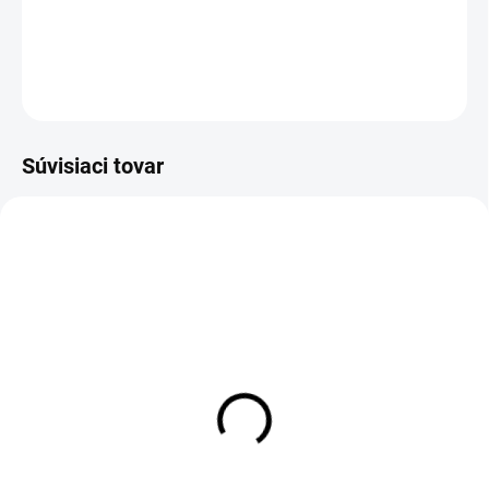
DETAILNÉ INFORMÁCIE
OPÝTAŤ SA
Súvisiaci tovar
AKCIA
VÝPREDAJ
Unisex mikina
Pánske tepláky LIZARD
SLOVENSKO - BICYKEL,
bordové
horčicová
€39,90
€39,90
Detail