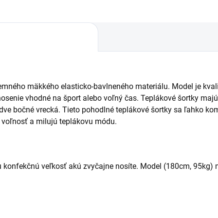
emného mäkkého elasticko-bavlneného materiálu. Model je kvalit
 nosenie vhodné na šport alebo voľný čas. Teplákové šortky maj
 dve bočné vrecká. Tieto pohodlné teplákové šortky sa ľahko k
di voľnosť a milujú teplákovu módu.
oju konfekčnú veľkosť akú zvyčajne nosíte. Model (180cm, 95kg) 