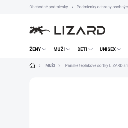
Prejsť
Obchodné podmienky
Podmienky ochrany osobnýc
na
obsah
ŽENY
MUŽI
DETI
UNISEX
Domov
MUŽI
Pánske teplákové šortky LIZARD s
Neohodnotené
Podrobnosti hodn
NOVINKA
TIP