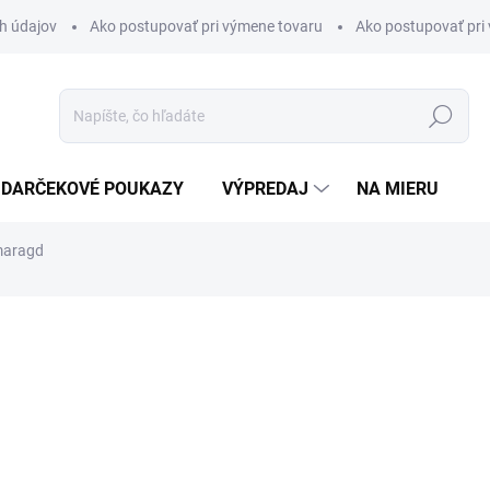
h údajov
Ako postupovať pri výmene tovaru
Ako postupovať pri 
Hľadať
DARČEKOVÉ POUKAZY
VÝPREDAJ
NA MIERU
maragd
otenia
€31,90
Jednotková
VEĽKOSŤ
cena: