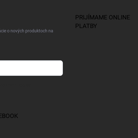
PRIJÍMAME ONLINE
PLATBY
ácie o nových produktoch na
osobných údajov
EBOOK