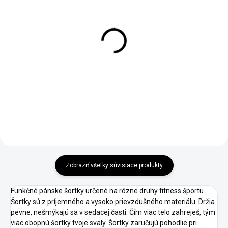
Pánske 3/4 legíny
Pánske legíny LIGHT
LIGHT BLUE
BLUE
€29
€40
Detail
Detail
Zobraziť všetky súvisiace produkty
Funkčné pánske šortky určené na rôzne druhy fitness športu.
Šortky sú z príjemného a vysoko prievzdušného materiálu. Držia
pevne, nešmýkajú sa v sedacej časti. Čím viac telo zahreješ, tým
viac obopnú šortky tvoje svaly. Šortky zaručujú pohodlie pri