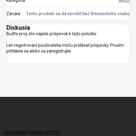
Kategória
:
MUŽI
Záruka
:
Tento produkt sa dá vyrobiť bez Slovenského znaku
Diskusia
Buďte prvý, kto napíše príspevok k tejto položke.
Len registrovaní používatelia môžu pridávať príspevky. Prosím
prihláste sa
alebo sa
zaregistrujte
.
Z
á
p
ä
t
i
ODOBERAŤ NEWSLETTER