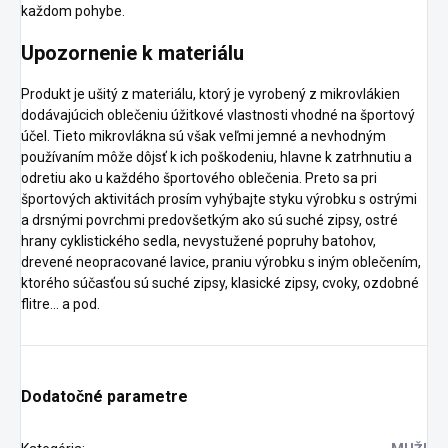
každom pohybe.
Upozornenie k materiálu
Produkt je ušitý z materiálu, ktorý je vyrobený z mikrovlákien
dodávajúcich oblečeniu úžitkové vlastnosti vhodné na športový
účel. Tieto mikrovlákna sú však veľmi jemné a nevhodným
používaním môže dôjsť k ich poškodeniu, hlavne k zatrhnutiu a
odretiu ako u každého športového oblečenia. Preto sa pri
športových aktivitách prosím vyhýbajte styku výrobku s ostrými
a drsnými povrchmi predovšetkým ako sú suché zipsy, ostré
hrany cyklistického sedla, nevystužené popruhy batohov,
drevené neopracované lavice, praniu výrobku s iným oblečením,
ktorého súčasťou sú suché zipsy, klasické zipsy, cvoky, ozdobné
flitre... a pod.
Dodatočné parametre