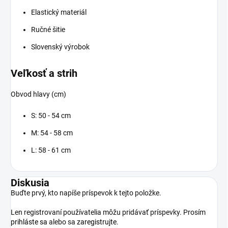
Elastický materiál
Ručné šitie
Slovenský výrobok
Veľkosť a strih
Obvod hlavy (cm)
S: 50 - 54 cm
M: 54 - 58 cm
L: 58 - 61 cm
Diskusia
Buďte prvý, kto napíše príspevok k tejto položke.
Len registrovaní používatelia môžu pridávať príspevky. Prosím
prihláste sa
alebo sa
zaregistrujte
.