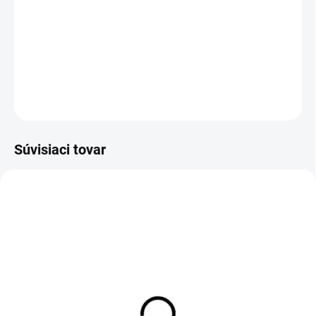
−
+
Pridať do košíka
DETAILNÉ INFORMÁCIE
OPÝTAŤ SA
Súvisiaci tovar
Zateplené pánske legíny
Pánske legíny SK013
SK013 black
black