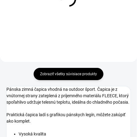
€37
€40
Detail
Detail
Zobraziť všetky súvisiace produkty
Pánska zimná čapica vhodná na outdoor šport. Čapica je z
vnútornej strany zateplená z príjemného materiálu FLEECE, ktorý
spoľahlivo udržuje telesnú teplotu, ideálna do chladného počasia.
Praktická čapica ladí s grafikou pánskych legín, môžete zakúpiť
ako komplet.
Vysoká kvalita