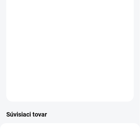
VEĽKOSŤ
Veľkostná tabuľka
Druh látky
Pás
Dĺžka
−
+
Pridať do košíka
DETAILNÉ INFORMÁCIE
OPÝTAŤ SA
Súvisiaci tovar