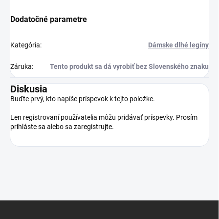
Dodatočné parametre
Kategória
:
Dámske dlhé legíny
Záruka
:
Tento produkt sa dá vyrobiť bez Slovenského znaku
Diskusia
Buďte prvý, kto napíše príspevok k tejto položke.
Len registrovaní používatelia môžu pridávať príspevky. Prosím
prihláste sa
alebo sa
zaregistrujte
.
Z
á