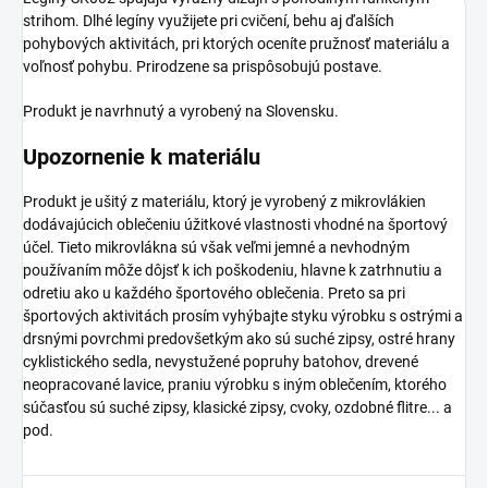
strihom. Dlhé legíny využijete pri cvičení, behu aj ďalších
pohybových aktivitách, pri ktorých oceníte pružnosť materiálu a
voľnosť pohybu. Prirodzene sa prispôsobujú postave.
Produkt je navrhnutý a vyrobený na Slovensku.
Upozornenie k materiálu
Produkt je ušitý z materiálu, ktorý je vyrobený z mikrovlákien
dodávajúcich oblečeniu úžitkové vlastnosti vhodné na športový
účel. Tieto mikrovlákna sú však veľmi jemné a nevhodným
používaním môže dôjsť k ich poškodeniu, hlavne k zatrhnutiu a
odretiu ako u každého športového oblečenia. Preto sa pri
športových aktivitách prosím vyhýbajte styku výrobku s ostrými a
drsnými povrchmi predovšetkým ako sú suché zipsy, ostré hrany
cyklistického sedla, nevystužené popruhy batohov, drevené
neopracované lavice, praniu výrobku s iným oblečením, ktorého
súčasťou sú suché zipsy, klasické zipsy, cvoky, ozdobné flitre... a
pod.