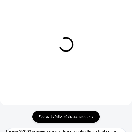
Zateplené legíny SK002
3/4 legíny SK002
€37
€29
Detail
Detail
Zobraziť všetky súvisiace produkty
Legíny SK002 spájajú výrazný dizajn s pohodlným funkčným