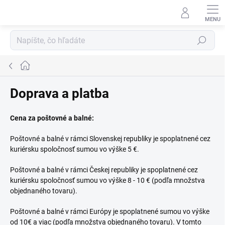
Prejsť
na
obsah
Hľadať
Domov
Doprava a platba
Cena za poštovné a balné:
Poštovné a balné v rámci Slovenskej republiky je spoplatnené cez
kuriérsku spoločnosť sumou vo výške 5 €.
Poštovné a balné v rámci Českej republiky je spoplatnené cez
kuriérsku spoločnosť sumou vo výške 8 - 10 € (podľa množstva
objednaného tovaru).
Poštovné a balné v rámci Európy je spoplatnené sumou vo výške
od 10€ a viac (podľa množstva objednaného tovaru). V tomto