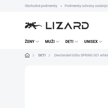
Prejsť
Obchodné podmienky
Podmienky ochrany osobnýc
na
obsah
ŽENY
MUŽI
DETI
UNISEX
Domov
DETI
Dievčenské tričko SPRING 001 whit
Neohodnotené
Podrobnosti hodn