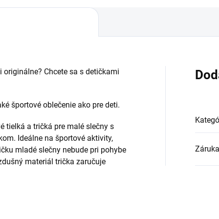
i originálne? Chcete sa s detičkami
Dod
 športové oblečenie ako pre deti.
Kategó
tielká a tričká pre malé slečny s
om. Ideálne na športové aktivity,
Záruk
tričku mladé slečny nebude pri pohybe
zdušný materiál trička zaručuje