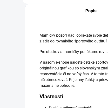
Popis
Mamičky pozor! Radi obliekate svoje det
zladiť do rovnakého športového outfitu?
Pre oteckov a mamičky ponúkame rovnaké
V našom e-shope nájdete detské športové 
originálnou grafikou so slovenským znak
reprezentácie či na voľný čas. V tomto 
nič obmedzovať. Príjemný, ľahký a priev
maximálne pohodlie.
Vlastnosti
ľahký a príjemný materiál