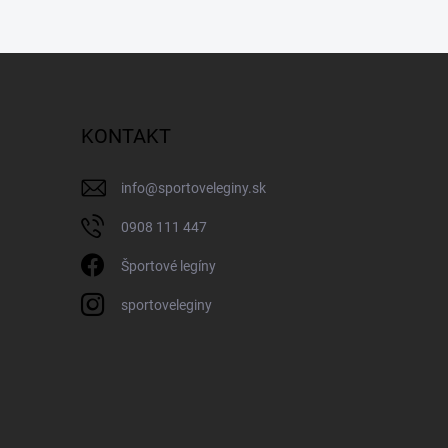
KONTAKT
info
@
sportoveleginy.sk
0908 111 447
Športové legíny
sportoveleginy