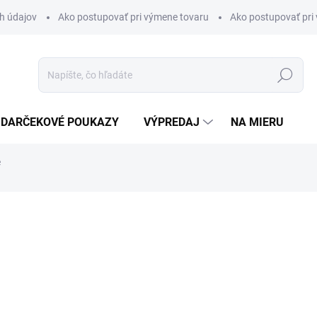
h údajov
Ako postupovať pri výmene tovaru
Ako postupovať pri 
Hľadať
DARČEKOVÉ POUKAZY
VÝPREDAJ
NA MIERU
e
otenia
€23,50
Jednotková
SLOVENSKÝ ZNAK
cena: