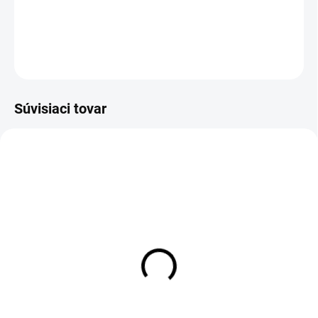
DETAILNÉ INFORMÁCIE
OPÝTAŤ SA
Súvisiaci tovar
Detské legíny TRICOLOR
Detské tričko TRICOLOR
€33
€23,50
Detail
Detail