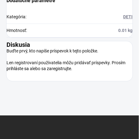
Dodatočné parametre
Kategória
:
DETI
Hmotnosť
:
0.01 kg
Diskusia
Buďte prvý, kto napíše príspevok k tejto položke.
Len registrovaní používatelia môžu pridávať príspevky. Prosím
prihláste sa
alebo sa
zaregistrujte
.
Z
á
p
ä