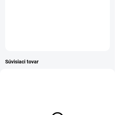
Veľkostná tabuľka
−
+
Pridať do košíka
DETAILNÉ INFORMÁCIE
OPÝTAŤ SA
Súvisiaci tovar
Zateplené legíny SK006
Legíny SK006 BLACK