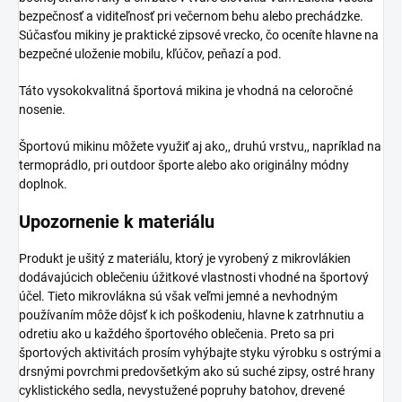
bezpečnosť a viditeľnosť pri večernom behu alebo prechádzke.
Súčasťou mikiny je praktické zipsové vrecko, čo oceníte hlavne na
bezpečné uloženie mobilu, kľúčov, peňazí a pod.
Táto vysokokvalitná športová mikina je vhodná na celoročné
nosenie.
Športovú mikinu môžete využiť aj ako,, druhú vrstvu,, napríklad na
termoprádlo, pri outdoor športe alebo ako originálny módny
doplnok.
Upozornenie k materiálu
Produkt je ušitý z materiálu, ktorý je vyrobený z mikrovlákien
dodávajúcich oblečeniu úžitkové vlastnosti vhodné na športový
účel. Tieto mikrovlákna sú však veľmi jemné a nevhodným
používaním môže dôjsť k ich poškodeniu, hlavne k zatrhnutiu a
odretiu ako u každého športového oblečenia. Preto sa pri
športových aktivitách prosím vyhýbajte styku výrobku s ostrými a
drsnými povrchmi predovšetkým ako sú suché zipsy, ostré hrany
cyklistického sedla, nevystužené popruhy batohov, drevené