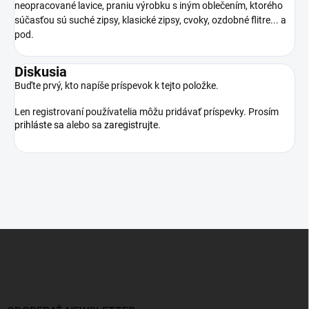
neopracované lavice, praniu výrobku s iným oblečením, ktorého
súčasťou sú suché zipsy, klasické zipsy, cvoky, ozdobné flitre... a
pod.
Diskusia
Buďte prvý, kto napíše príspevok k tejto položke.
Len registrovaní používatelia môžu pridávať príspevky. Prosím
prihláste sa
alebo sa
zaregistrujte
.
Z
á
p
ä
t