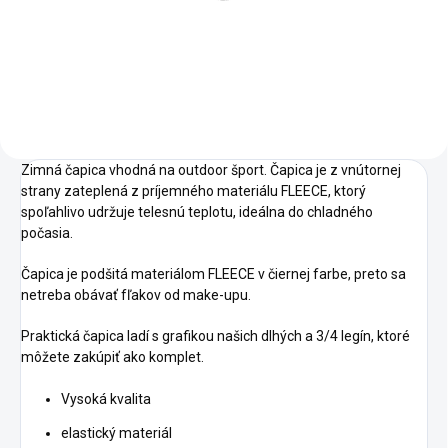
Do košíka
Zimná čapica vhodná na outdoor šport. Čapica je z vnútornej
strany zateplená z príjemného materiálu FLEECE, ktorý
spoľahlivo udržuje telesnú teplotu, ideálna do chladného
počasia.
Čapica je podšitá materiálom FLEECE v čiernej farbe, preto sa
netreba obávať fľakov od make-upu.
Praktická čapica ladí s grafikou našich dlhých a 3/4 legín, ktoré
môžete zakúpiť ako komplet.
Vysoká kvalita
elastický materiál