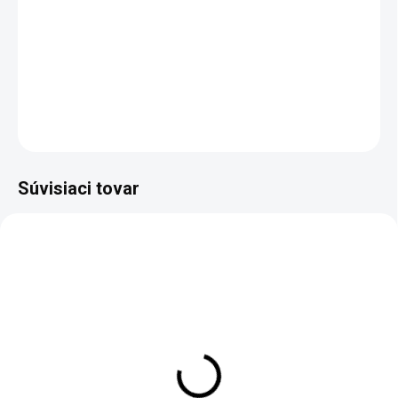
−
+
Pridať do košíka
DETAILNÉ INFORMÁCIE
OPÝTAŤ SA
Súvisiaci tovar
Čelenka HORSES 003
€4,90