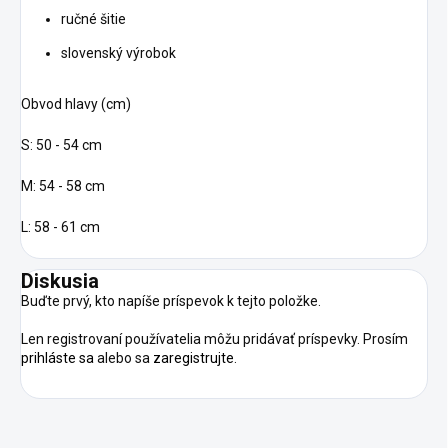
ručné šitie
slovenský výrobok
Obvod hlavy (cm)
S: 50 - 54 cm
M: 54 - 58 cm
L: 58 - 61 cm
Diskusia
Buďte prvý, kto napíše príspevok k tejto položke.
Len registrovaní používatelia môžu pridávať príspevky. Prosím
prihláste sa
alebo sa
zaregistrujte
.