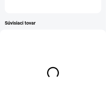
OPÝTAŤ SA
Súvisiaci tovar
Čiapka HORSES 002
€11,90
Detail