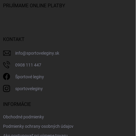
PRIJÍMAME ONLINE PLATBY
KONTAKT
info
@
sportoveleginy.sk
0908 111 447
Športové legíny
sportoveleginy
INFORMÁCIE
Obchodné podmienky
Podmienky ochrany osobných údajov
Ako postupovať pri výmene tovaru