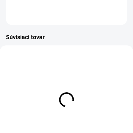
DETAILNÉ INFORMÁCIE
OPÝTAŤ SA
Súvisiaci tovar
Legíny MALINA
€40
Detail