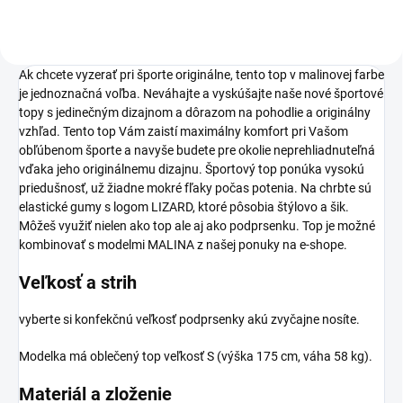
Ak chcete vyzerať pri športe originálne, tento top v malinovej farbe
je jednoznačná voľba. Neváhajte a vyskúšajte naše nové športové
topy s jedinečným dizajnom a dôrazom na pohodlie a originálny
vzhľad. Tento top Vám zaistí maximálny komfort pri Vašom
obľúbenom športe a navyše budete pre okolie neprehliadnuteľná
vďaka jeho originálnemu dizajnu. Športový top ponúka vysokú
priedušnosť, už žiadne mokré fľaky počas potenia. Na chrbte sú
elastické gumy s logom LIZARD, ktoré pôsobia štýlovo a šik.
Môžeš využiť nielen ako top ale aj ako podprsenku. Top je možné
kombinovať s modelmi MALINA z našej ponuky na e-shope.
Veľkosť a strih
vyberte si konfekčnú veľkosť podprsenky akú zvyčajne nosíte.
Modelka má oblečený top veľkosť S (výška 175 cm, váha 58 kg).
Materiál a zloženie