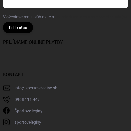
Vložením e-mailu súhlasíte s
podmienkami ochrany osobných údajov
Prihlásiť sa
PRIJÍMAME ONLINE PLATBY
KONTAKT
info
@
sportoveleginy.sk
0908 111 447
Športové legíny
sportoveleginy