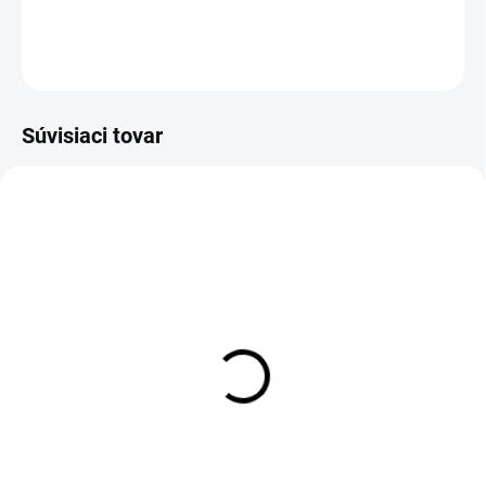
DETAILNÉ INFORMÁCIE
OPÝTAŤ SA
Súvisiaci tovar
Dámska mikina SK024
Šatka TRICOLOR
€59,90
€8,50
Detail
Do košíka