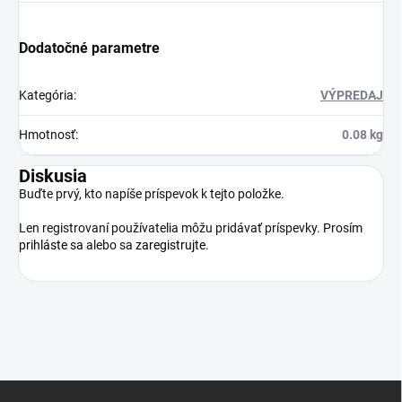
Dodatočné parametre
Kategória
:
VÝPREDAJ
Hmotnosť
:
0.08 kg
Diskusia
Buďte prvý, kto napíše príspevok k tejto položke.
Len registrovaní používatelia môžu pridávať príspevky. Prosím
prihláste sa
alebo sa
zaregistrujte
.
Z