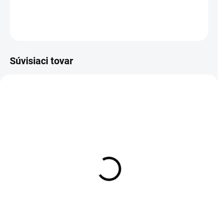
DETAILNÉ INFORMÁCIE
OPÝTAŤ SA
Súvisiaci tovar
Dámska mikina SK024
Šatka TRICOLOR
€59,90
€8,50
Detail
Do košíka