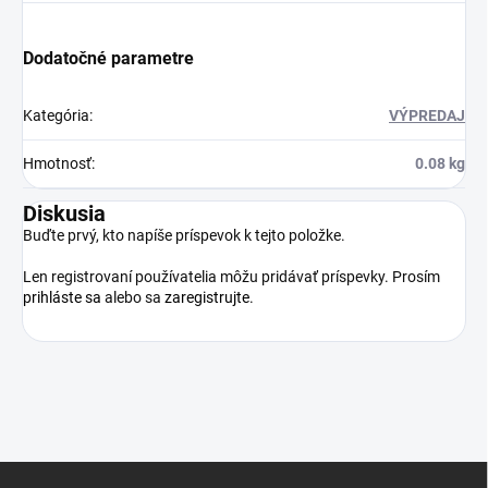
Dodatočné parametre
Kategória
:
VÝPREDAJ
Hmotnosť
:
0.08 kg
Diskusia
Buďte prvý, kto napíše príspevok k tejto položke.
Len registrovaní používatelia môžu pridávať príspevky. Prosím
prihláste sa
alebo sa
zaregistrujte
.
Z