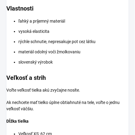
Vlastnosti
ľahký a príjemný materiál
vysoká elasticita
rýchle schnutie, nepresakuje pot cez látku
materiál odolný voči žmolkovaniu
slovenský výrobok
Veľkosť a strih
Voľte veľkosť tielka akú zvyčajne nosíte.
Ak nechcete mať tielko úplne obtiahnuté na tele, voľte o jednu
veľkosť väčšiu.
Dĺžka tielka
Veľkosť XS: 62 cm