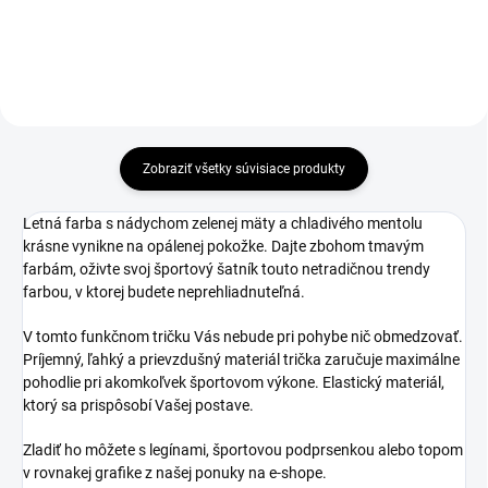
Zobraziť všetky súvisiace produkty
Letná farba s nádychom zelenej mäty a chladivého mentolu
krásne vynikne na opálenej pokožke. Dajte zbohom tmavým
farbám, oživte svoj športový šatník touto netradičnou trendy
farbou, v ktorej budete neprehliadnuteľná.
V tomto funkčnom tričku Vás nebude pri pohybe nič obmedzovať.
Príjemný, ľahký a prievzdušný materiál trička zaručuje maximálne
pohodlie pri akomkoľvek športovom výkone. Elastický materiál,
ktorý sa prispôsobí Vašej postave.
Zladiť ho môžete s legínami, športovou podprsenkou alebo topom
v rovnakej grafike z našej ponuky na e-shope.