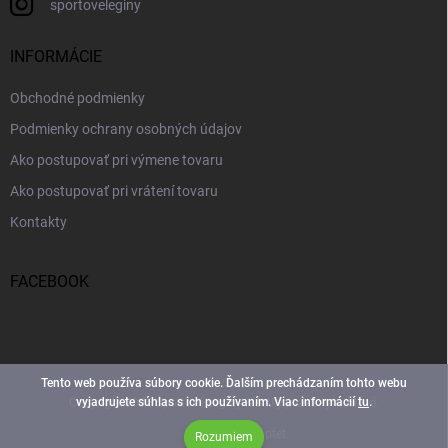
sportoveleginy
INFORMÁCIE
Obchodné podmienky
Podmienky ochrany osobných údajov
Ako postupovať pri výmene tovaru
Ako postupovať pri vrátení tovaru
Kontakty
FACEBOOK
Tento web používa súbory cookie. Ďalším prechádzaním tohto webu
vyjadrujete súhlas s ich používaním. Viac informácií
tu
.
Copyright 2026
Športové Legíny
. Všetky práva vyhradené.
Vytvoril Shoptet
Rozumiem