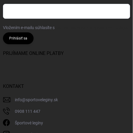
Vložením e-mailu súhlasíte s
podmienkami ochrany osobných údajov
Prihlásiť sa
PRIJÍMAME ONLINE PLATBY
KONTAKT
info
@
sportoveleginy.sk
0908 111 447
Športové legíny