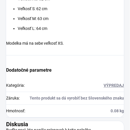
Veľkosť S: 62 cm
Veľkosť M: 63 cm
Veľkosť L: 64 cm
Modelka má na sebe veľkosť XS.
Dodatočné parametre
Kategória
:
VÝPREDAJ
Záruka
:
Tento produkt sa dá vyrobiť bez Slovenského znaku
Hmotnosť
:
0.08 kg
Diskusia
Buďte prvý, kto napíše príspevok k tejto položke.