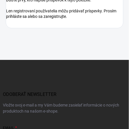
Len registrovaní používatelia môžu pridávať príspevky. Prosím
prihláste sa
alebo sa
zaregistrujte
.
Z
á
p
ä
t
i
ODOBERAŤ NEWSLETTER
e
Vložte svoj e-mail a my Vám budeme zasielať informácie o nových
produktoch na našom e-shope.
EMAIL