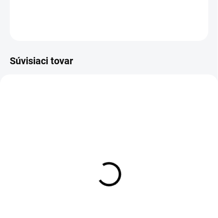
DETAILNÉ INFORMÁCIE
OPÝTAŤ SA
Súvisiaci tovar
Zateplené legíny SK020
Legíny SK020
€37
€40
Detail
Detail