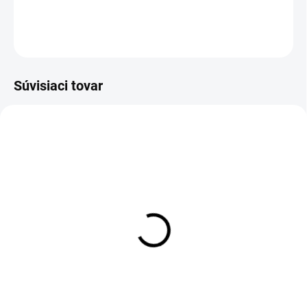
DETAILNÉ INFORMÁCIE
OPÝTAŤ SA
Súvisiaci tovar
Legíny LILA
€40
Detail