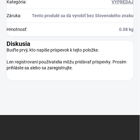
Kategória
:
VÝPREDAJ
Záruka
:
Tento produkt sa dá vyrobiť bez Slovenského znaku
Hmotnosť
:
0.08 kg
Diskusia
Buďte prvý, kto napíše príspevok k tejto položke.
Len registrovaní používatelia môžu pridávať príspevky. Prosím
prihláste sa
alebo sa
zaregistrujte
.
Z
á
p
ä