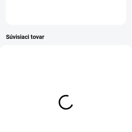
DETAILNÉ INFORMÁCIE
OPÝTAŤ SA
Súvisiaci tovar
Dámska mikina FLUO
Šortky nad kolená FLUO
COLORS
COLORS
€59,90
€26
Detail
Detail