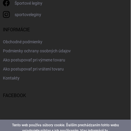
Športové legíny
sportoveleginy
INFORMÁCIE
Obchodné podmienky
Podmienky ochrany osobných údajov
Ako postupovať pri výmene tovaru
Ako postupovať pri vrátení tovaru
Kontakty
FACEBOOK
Tento web používa súbory cookie. Ďalším prechádzaním tohto webu
vyjadrujete súhlas s ich používaním. Viac informácií
tu
.
Copyright 2026
Športové Legíny
. Všetky práva vyhradené.