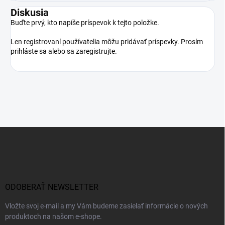
Diskusia
Buďte prvý, kto napíše príspevok k tejto položke.
Len registrovaní používatelia môžu pridávať príspevky. Prosím
prihláste sa
alebo sa
zaregistrujte
.
Z
á
p
ä
t
i
ODOBERAŤ NEWSLETTER
e
Vložte svoj e-mail a my Vám budeme zasielať informácie o nových
produktoch na našom e-shope.