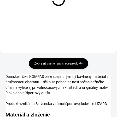
M
XL
€36,90
€36,90
Do košíka
Do košíka
Zobraziť všetky súvisiace produkty
Dámske tričko KOMPAS biele spája príjemný bavlnený materiál s
pružnosťou elastanu. Tričko sa pohodlne nosí počas bežného
dňa, na výlete aj pri voľnočasových aktivitách a originálny motív
ľahko doplní športový outfit.
Produkt vzniká na Slovensku v rámci športovej kolekcie LIZARD.
Materiál a zloženie