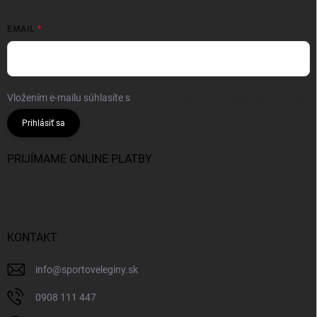
EMAIL
Vložením e-mailu súhlasíte s
podmienkami ochrany osobných údajov
Prihlásiť sa
PRIJÍMAME ONLINE PLATBY
KONTAKT
info
@
sportoveleginy.sk
0908 111 447