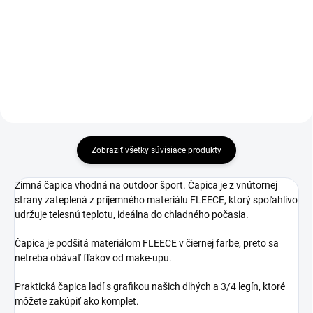
Detail
Detail
Zobraziť všetky súvisiace produkty
Zimná čapica vhodná na outdoor šport. Čapica je z vnútornej
strany zateplená z príjemného materiálu FLEECE, ktorý spoľahlivo
udržuje telesnú teplotu, ideálna do chladného počasia.
Čapica je podšitá materiálom FLEECE v čiernej farbe, preto sa
netreba obávať fľakov od make-upu.
Praktická čapica ladí s grafikou našich dlhých a 3/4 legín, ktoré
môžete zakúpiť ako komplet.