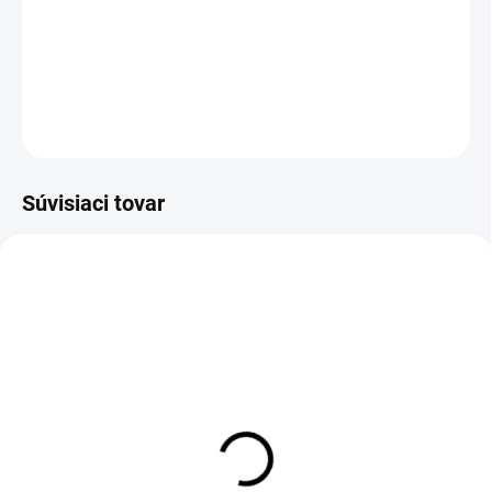
−
+
Pridať do košíka
DETAILNÉ INFORMÁCIE
OPÝTAŤ SA
Súvisiaci tovar
Legíny SPRING 001
3/4 legíny SPRING 001
€40
€29