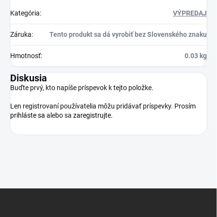
Kategória
:
VÝPREDAJ
Záruka
:
Tento produkt sa dá vyrobiť bez Slovenského znaku
Hmotnosť
:
0.03 kg
Diskusia
Buďte prvý, kto napíše príspevok k tejto položke.
Len registrovaní používatelia môžu pridávať príspevky. Prosím
prihláste sa
alebo sa
zaregistrujte
.
Z
á
p